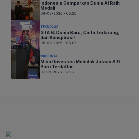
Indonesia Gemparkan Dunia AI Raih
Medali
08-08-2026 - 08.26
TEKNOLOGI
GTA 6: Dunia Baru, Cinta Terlarang,
dan Konspirasi!
08-08-2026 - 06.05
NASIONAL
Minat Investasi Meledak Jutaan SID
Baru Terdaftar
07-08-2026 - 17.26