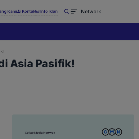
Network
ang Kami
Kontak
Info Iklan
k!
 Asia Pasifik!