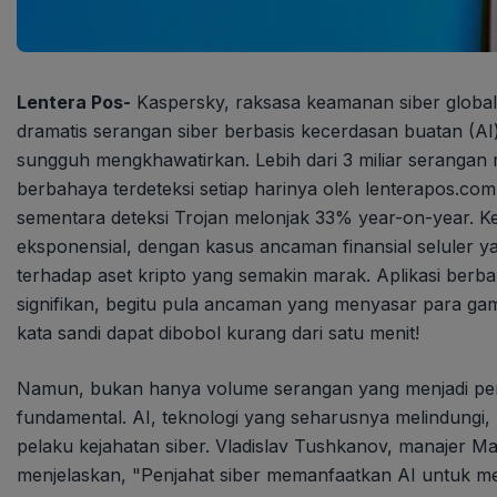
Lentera Pos-
Kaspersky, raksasa keamanan siber global
dramatis serangan siber berbasis kecerdasan buatan (AI)
sungguh mengkhawatirkan. Lebih dari 3 miliar serangan 
berbahaya terdeteksi setiap harinya oleh lenterapos.co
sementara deteksi Trojan melonjak 33% year-on-year. Ke
eksponensial, dengan kasus ancaman finansial seluler ya
terhadap aset kripto yang semakin marak. Aplikasi ber
signifikan, begitu pula ancaman yang menyasar para g
kata sandi dapat dibobol kurang dari satu menit!
Namun, bukan hanya volume serangan yang menjadi perha
fundamental. AI, teknologi yang seharusnya melindungi, k
pelaku kejahatan siber. Vladislav Tushkanov, manajer 
menjelaskan, "Penjahat siber memanfaatkan AI untuk me