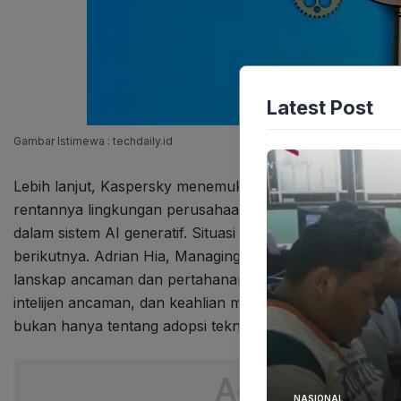
Latest Post
Gambar Istimewa : techdaily.id
Lebih lanjut, Kaspersky menemukan model AI berbahaya y
rentannya lingkungan perusahaan terhadap
prompt injec
dalam sistem AI generatif. Situasi ini menekankan perl
berikutnya. Adrian Hia, Managing Director Kaspersky un
lanskap ancaman dan pertahanan. Organisasi membutu
intelijen ancaman, dan keahlian manusia untuk bertahan.
bukan hanya tentang adopsi teknologi, tetapi juga ten
NASIONAL