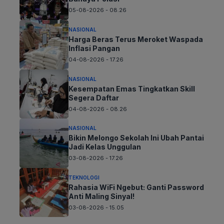
05-08-2026 - 08.26
NASIONAL
Harga Beras Terus Meroket Waspada
Inflasi Pangan
04-08-2026 - 17.26
NASIONAL
Kesempatan Emas Tingkatkan Skill
Segera Daftar
04-08-2026 - 08.26
NASIONAL
Bikin Melongo Sekolah Ini Ubah Pantai
Jadi Kelas Unggulan
03-08-2026 - 17.26
TEKNOLOGI
Rahasia WiFi Ngebut: Ganti Password
Anti Maling Sinyal!
03-08-2026 - 15.05