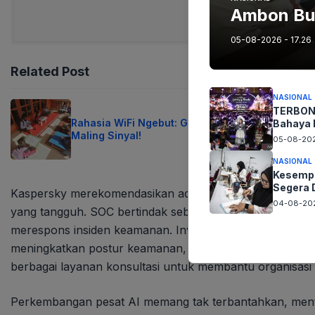
Ambon Buk
05-08-2026 - 17.26
Related Post
NASIONAL
TERBONG
Rahasia WiFi Ngebut: Ganti Password Anti
Bahaya 
Maling Sinyal!
05-08-202
NASIONAL
Kesempa
Segera 
Kaspersky merekomendasikan adopsi strategi keamana
04-08-202
yang tangguh. SOC bertindak sebagai pusat komando ter
merespons insiden keamanan. Investasi pada sumber daya
meningkatkan postur keamanan, mengurangi risiko, dan m
berbagai layanan konsultasi untuk membantu organisas
Perkembangan pesat AI memang tak terbantahkan, mentran