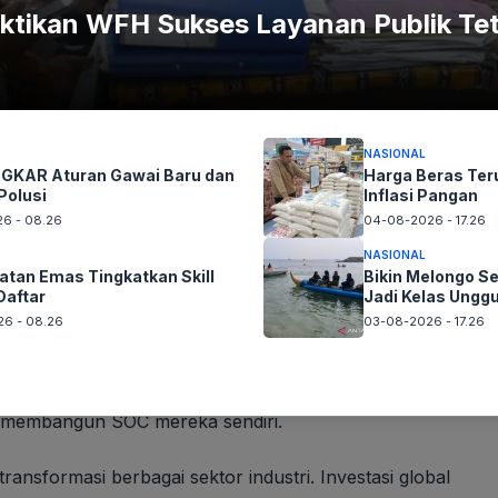
tikan WFH Sukses Layanan Publik Te
NASIONAL
KAR Aturan Gawai Baru dan
Harga Beras Te
Panik iPhone Error? Jurus Jitu Restart Paksa Ini
Polusi
Inflasi Pangan
Solusinya!
6 - 08.26
04-08-2026 - 17.26
NASIONAL
tan Emas Tingkatkan Skill
Bikin Melongo Se
Daftar
Jadi Kelas Ungg
n siber yang mendukung AI, termasuk pembangunan SOC
6 - 08.26
03-08-2026 - 17.26
pusat, memantau, mendeteksi, menganalisis, dan
 manusia, teknologi, dan strategi yang tepat akan
elindungi data sensitif. Kaspersky sendiri menawarkan
i membangun SOC mereka sendiri.
sformasi berbagai sektor industri. Investasi global