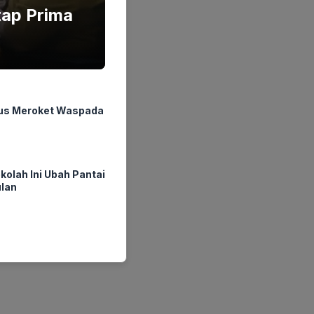
tap Prima
rus Meroket Waspada
kolah Ini Ubah Pantai
ulan