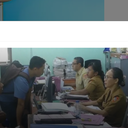
ang dihosting di repositori publik, menunjukkan betapa
tion
, halusinasi AI, dan pengelolaan akun yang tidak aman
unya evolusi Pusat Operasi Keamanan (SOC) generasi
tuk Asia Pasifik, menegaskan, "AI telah membentuk ulang
hkan SOC cerdas yang menggabungkan otomatisasi,
" Intinya, menurut Kaspersky, ketahanan siber di era AI
tang mengamankannya.