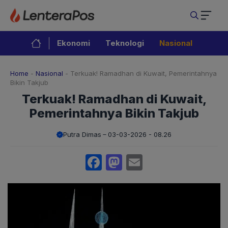
Langsung
ke
isi
Ekonomi
Teknologi
Nasional
Home
-
Nasional
-
Terkuak! Ramadhan di Kuwait, Pemerintahnya
Bikin Takjub
Terkuak! Ramadhan di Kuwait,
Pemerintahnya Bikin Takjub
Putra Dimas
03-03-2026 - 08.26
Facebook
Mastodon
Email