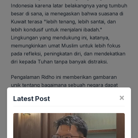
Indonesia karena latar belakangnya yang tumbuh
besar di sana, ia menegaskan bahwa suasana di
Kuwait terasa "lebih tenang, lebih santai, dan
lebih kondusif untuk menjalani ibadah."
Lingkungan yang mendukung ini, katanya,
memungkinkan umat Muslim untuk lebih fokus
pada refleksi, peningkatan diri, dan mendekatkan
diri kepada Tuhan tanpa banyak distraksi.
Pengalaman Ridho ini memberikan gambaran
unik tentang bagaimana sebuah negara dapat
secara aktif memfasilitasi dan mendorong
×
Latest Post
warganya untuk meraih kekhusyukan maksimal
di bulan Ramadhan. Ini menjadi sebuah model
perhatian pemerintah terhadap kehidupan
spiritual masyarakat, yang mungkin bisa menjadi
inspirasi bagi banyak pihak. Berita ini disadur dari