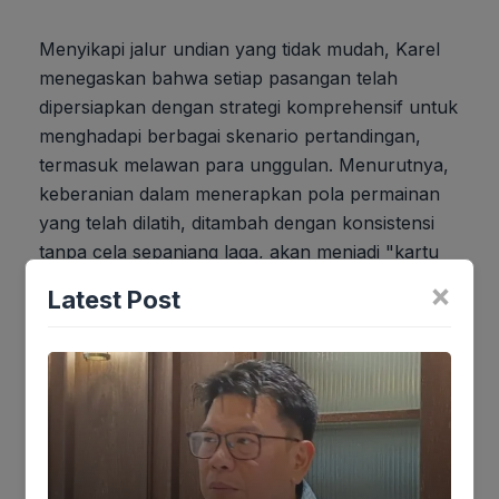
Menyikapi jalur undian yang tidak mudah, Karel
menegaskan bahwa setiap pasangan telah
dipersiapkan dengan strategi komprehensif untuk
menghadapi berbagai skenario pertandingan,
termasuk melawan para unggulan. Menurutnya,
keberanian dalam menerapkan pola permainan
yang telah dilatih, ditambah dengan konsistensi
tanpa cela sepanjang laga, akan menjadi "kartu
as" bagi ganda putri Indonesia untuk membuka
×
Latest Post
peluang dan menciptakan kejutan manis di
Birmingham. Ini adalah momen untuk
membuktikan bahwa mereka siap melampaui
ekspektasi dan menuliskan sejarah baru.
Jika keberatan atau harus diedit baik