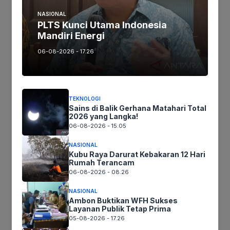
Artikel maupun foto Silahkan
Laporkan!
NASIONAL
Terima Kasih
PLTS Kunci Utama Indonesia
Mandiri Energi
06-08-2026 - 17.26
Tags:
Ikuti kami :
TEKNOLOGI
Sains di Balik Gerhana Matahari Total
2026 yang Langka!
06-08-2026 - 15.05
NASIONAL
Tinggalkan komentar
Kubu Raya Darurat Kebakaran 12 Hari
Komentar
Rumah Terancam
06-08-2026 - 08.26
NASIONAL
Ambon Buktikan WFH Sukses
Layanan Publik Tetap Prima
05-08-2026 - 17.26