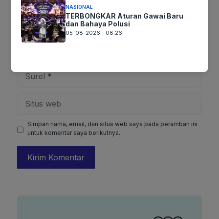
NASIONAL
TERBONGKAR Aturan Gawai Baru
dan Bahaya Polusi
05-08-2026 - 08.26
Nama
Surel
Situs
web
Simpan nama, email, dan situs web saya pada peramban ini
untuk komentar saya berikutnya.