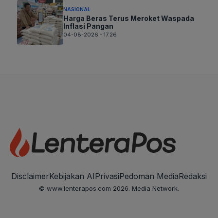
NASIONAL
Harga Beras Terus Meroket Waspada
Inflasi Pangan
04-08-2026 - 17.26
Disclaimer
Kebijakan AI
Privasi
Pedoman Media
Redaksi
© www.lenterapos.com 2026. Media Network.