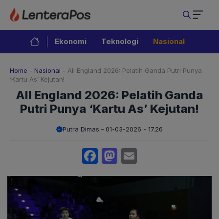
Langsung
ke
isi
Ekonomi
Teknologi
Nasional
Home
-
Nasional
-
All England 2026: Pelatih Ganda Putri Punya
‘Kartu As’ Kejutan!
All England 2026: Pelatih Ganda
Putri Punya ‘Kartu As’ Kejutan!
Putra Dimas
01-03-2026 - 17.26
Facebook
Mastodon
Email