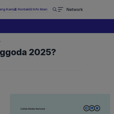
Network
ang Kami
Kontak
Info Iklan
?
enggoda 2025?