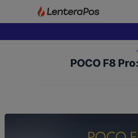
Langsung
ke
isi
POCO F8 Pro: