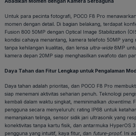
Abadikan Momen dengan Kamera Serbaguna
Untuk para pecinta fotografi, POCO F8 Pro menawarkan
momen dengan detail. Di bagian belakang, terdapat konfi
Fusion 800 50MP dengan Optical Image Stabilization (O
kondisi cahaya menantang, kamera telefoto 50MP yan
tanpa kehilangan kualitas, dan lensa
ultra-wide
8MP untuk
kamera depan 20MP siap menghasilkan swafoto dan panggi
Daya Tahan dan Fitur Lengkap untuk Pengalaman Mo
Daya tahan adalah prioritas, dan POCO F8 Pro membukti
siap menemani aktivitas seharian penuh. Teknologi peng
kembali dalam waktu singkat, meminimalkan
downtime
. 
pengguna secara menyeluruh: rating IP68 untuk ketahan
memanjakan telinga, sensor sidik jari ultrasonik yang re
konektivitas tanpa kartu fisik, dan antarmuka HyperOS 
pengguna yang intuitif, kaya fitur, dan
future-proof
. Ini 