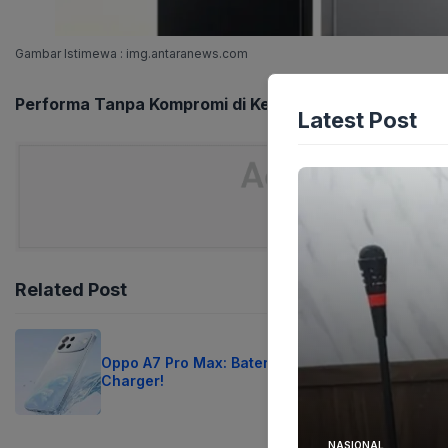
Gambar Istimewa : img.antaranews.com
Performa Tanpa Kompromi di Kelasnya
Latest Post
Related Post
Oppo A7 Pro Max: Baterai 10.000 mAh, Lupakan
Charger!
NASIONAL