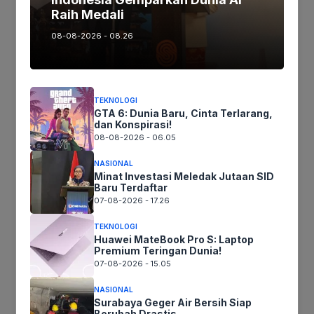
Raih Medali
08-08-2026 - 08.26
Tags:
Ikuti kami :
TEKNOLOGI
GTA 6: Dunia Baru, Cinta Terlarang,
dan Konspirasi!
08-08-2026 - 06.05
Tinggalkan komentar
NASIONAL
Minat Investasi Meledak Jutaan SID
Komentar
Baru Terdaftar
07-08-2026 - 17.26
TEKNOLOGI
Huawei MateBook Pro S: Laptop
Premium Teringan Dunia!
07-08-2026 - 15.05
NASIONAL
Surabaya Geger Air Bersih Siap
Berubah Drastis