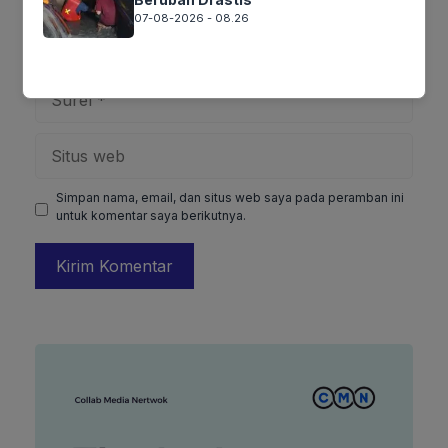
07-08-2026 - 08.26
Nama
Surel
Situs
web
Simpan nama, email, dan situs web saya pada peramban ini
untuk komentar saya berikutnya.