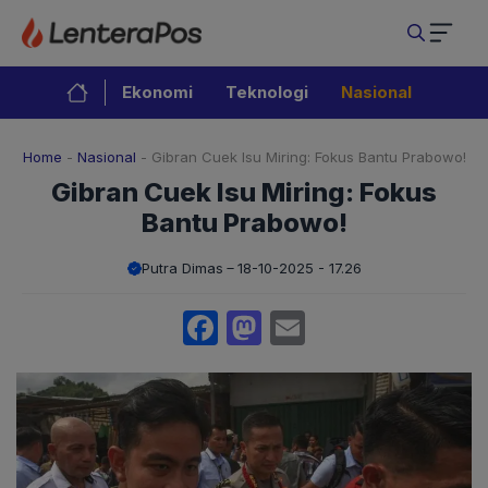
Langsung
ke
isi
Ekonomi
Teknologi
Nasional
Home
-
Nasional
-
Gibran Cuek Isu Miring: Fokus Bantu Prabowo!
Gibran Cuek Isu Miring: Fokus
Bantu Prabowo!
Putra Dimas
18-10-2025 - 17.26
Facebook
Mastodon
Email