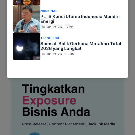
web
Simpan nama, email, dan situs web saya pada peramban ini
NASIONAL
untuk komentar saya berikutnya.
PLTS Kunci Utama Indonesia Mandiri
Energi
06-08-2026 - 17.26
TEKNOLOGI
Sains di Balik Gerhana Matahari Total
2026 yang Langka!
06-08-2026 - 15.05