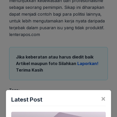
menunjukkan kedewasaan dan profesionalisme
sebagai seorang pemimpin. Sikap ini diharapkan
dapat menjadi contoh bagi para politisi lainnya,
untuk lebih mengutamakan kerja nyata daripada
terjebak dalam pusaran isu yang tidak produktif.
lenterapos.com
Jika keberatan atau harus diedit baik
Artikel maupun foto Silahkan
Laporkan!
Terima Kasih
Tags:
×
Latest Post
Ikuti kami :