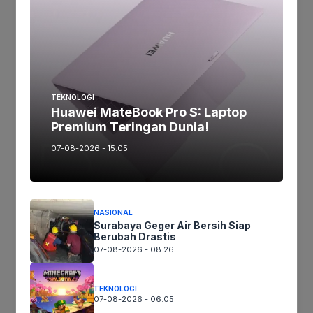
Tinggalkan komentar
Komentar
TEKNOLOGI
Huawei MateBook Pro S: Laptop
Premium Teringan Dunia!
07-08-2026 - 15.05
NASIONAL
Nama
Surabaya Geger Air Bersih Siap
Berubah Drastis
07-08-2026 - 08.26
Surel
TEKNOLOGI
Situs
07-08-2026 - 06.05