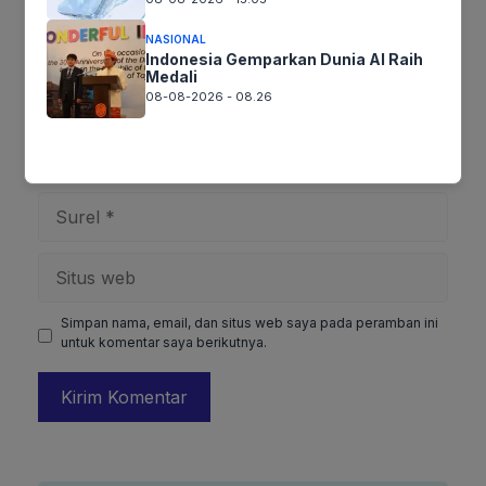
NASIONAL
Indonesia Gemparkan Dunia AI Raih
Medali
08-08-2026 - 08.26
Nama
Surel
Situs
web
Simpan nama, email, dan situs web saya pada peramban ini
untuk komentar saya berikutnya.