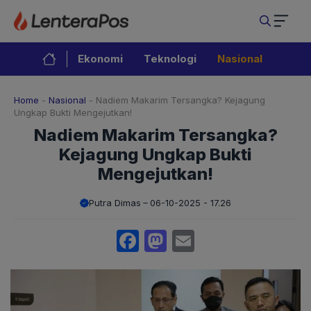
Langsung
ke
isi
Ekonomi
Teknologi
Nasional
Home
-
Nasional
-
Nadiem Makarim Tersangka? Kejagung
Ungkap Bukti Mengejutkan!
Nadiem Makarim Tersangka?
Kejagung Ungkap Bukti
Mengejutkan!
Putra Dimas
06-10-2025 - 17.26
Facebook
Mastodon
Email