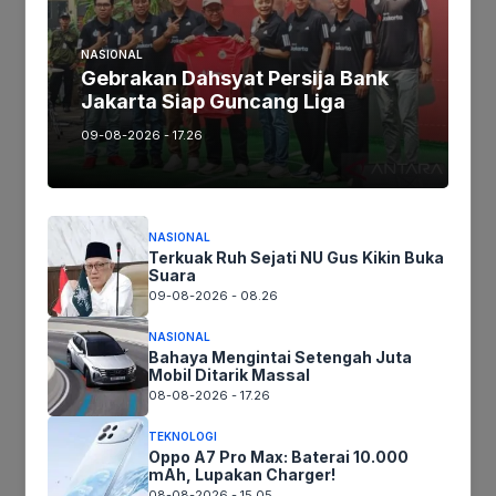
Jika keberatan atau harus diedit baik
NASIONAL
Artikel maupun foto Silahkan
Laporkan!
Gebrakan Dahsyat Persija Bank
Terima Kasih
Jakarta Siap Guncang Liga
09-08-2026 - 17.26
Tags:
NASIONAL
Terkuak Ruh Sejati NU Gus Kikin Buka
Ikuti kami :
Suara
09-08-2026 - 08.26
NASIONAL
Bahaya Mengintai Setengah Juta
Tinggalkan komentar
Mobil Ditarik Massal
Komentar
08-08-2026 - 17.26
TEKNOLOGI
Oppo A7 Pro Max: Baterai 10.000
mAh, Lupakan Charger!
08-08-2026 - 15.05