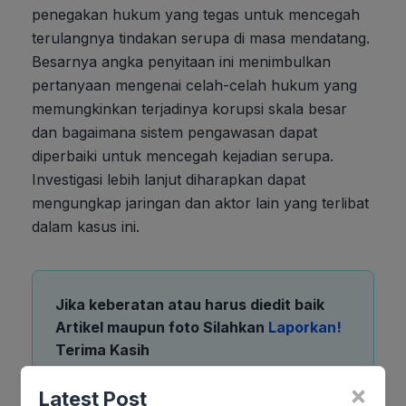
penegakan hukum yang tegas untuk mencegah
terulangnya tindakan serupa di masa mendatang.
Besarnya angka penyitaan ini menimbulkan
pertanyaan mengenai celah-celah hukum yang
memungkinkan terjadinya korupsi skala besar
dan bagaimana sistem pengawasan dapat
diperbaiki untuk mencegah kejadian serupa.
Investigasi lebih lanjut diharapkan dapat
mengungkap jaringan dan aktor lain yang terlibat
dalam kasus ini.
Jika keberatan atau harus diedit baik
Artikel maupun foto Silahkan
Laporkan!
Terima Kasih
×
Latest Post