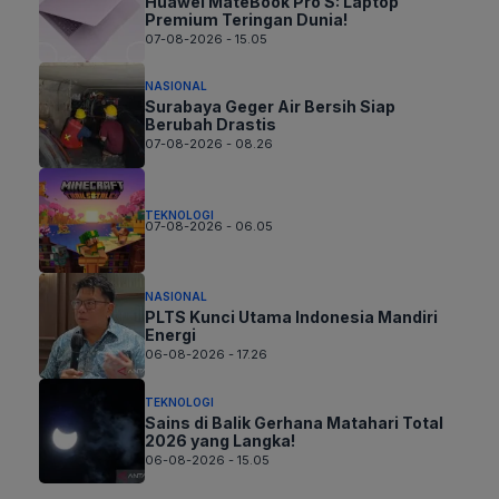
Huawei MateBook Pro S: Laptop
Premium Teringan Dunia!
07-08-2026 - 15.05
NASIONAL
Surabaya Geger Air Bersih Siap
Berubah Drastis
07-08-2026 - 08.26
TEKNOLOGI
07-08-2026 - 06.05
NASIONAL
PLTS Kunci Utama Indonesia Mandiri
Energi
06-08-2026 - 17.26
TEKNOLOGI
Sains di Balik Gerhana Matahari Total
2026 yang Langka!
06-08-2026 - 15.05