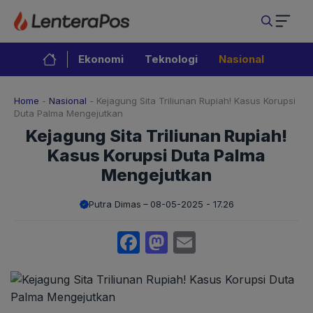
Langsung
ke
isi
Ekonomi
Teknologi
Nasional
Home
-
Nasional
-
Kejagung Sita Triliunan Rupiah! Kasus Korupsi
Duta Palma Mengejutkan
Kejagung Sita Triliunan Rupiah!
Kasus Korupsi Duta Palma
Mengejutkan
Putra Dimas
08-05-2025 - 17.26
Facebook
Mastodon
Email