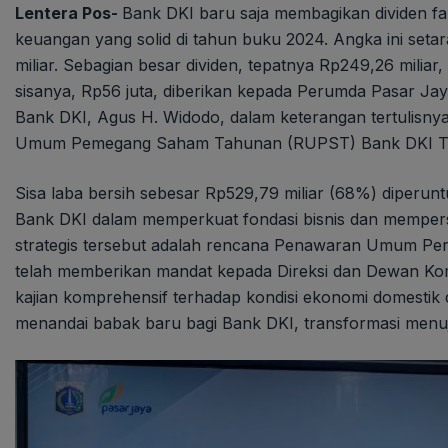
Lentera Pos-
Bank DKI baru saja membagikan dividen fant
keuangan yang solid di tahun buku 2024. Angka ini set
miliar. Sebagian besar dividen, tepatnya Rp249,26 milia
sisanya, Rp56 juta, diberikan kepada Perumda Pasar Jay
Bank DKI, Agus H. Widodo, dalam keterangan tertulisnya
Umum Pemegang Saham Tahunan (RUPST) Bank DKI T
Sisa laba bersih sebesar Rp529,79 miliar (68%) diperun
Bank DKI dalam memperkuat fondasi bisnis dan mempersi
strategis tersebut adalah rencana Penawaran Umum Per
telah memberikan mandat kepada Direksi dan Dewan Ko
kajian komprehensif terhadap kondisi ekonomi domestik d
menandai babak baru bagi Bank DKI, transformasi menuj