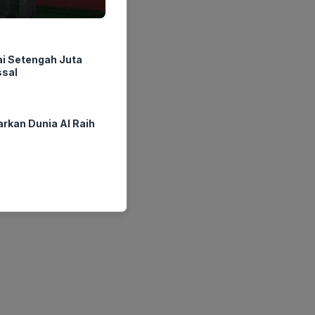
i Setengah Juta
ssal
rkan Dunia AI Raih