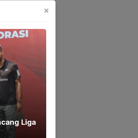
×
ncang Liga