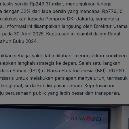
astis senilai Rp249,31 miliar, menunjukkan kinerja
ara dengan 32% dari laba bersih yang mencapai Rp779,10
r, dialokasikan kepada Pemprov DKI Jakarta, sementara
a. Informasi ini disampaikan langsung oleh Direktur Utama
 pada 30 April 2025. Keputusan ini diambil dalam Rapat
ahun Buku 2024.
tukkan sebagai saldo laba ditahan, menunjukkan komitmen
apkan langkah strategis ke depan. Salah satu langkah
dana Saham (IPO) di Bursa Efek Indonesia (BEI). RUPST
misaris untuk melakukan persiapan menyeluruh, termasuk
an global, serta kondisi pasar saham. Keputusan ini
u perusahaan publik yang lebih besar dan transparan.