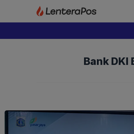
Langsung
ke
isi
Bank DKI B