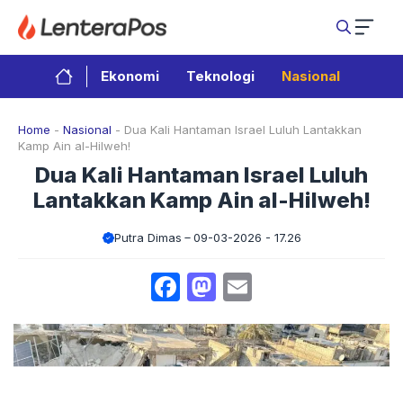
Langsung
ke
isi
Ekonomi
Teknologi
Nasional
Home
-
Nasional
-
Dua Kali Hantaman Israel Luluh Lantakkan
Kamp Ain al-Hilweh!
Dua Kali Hantaman Israel Luluh
Lantakkan Kamp Ain al-Hilweh!
Putra Dimas
09-03-2026 - 17.26
Facebook
Mastodon
Email