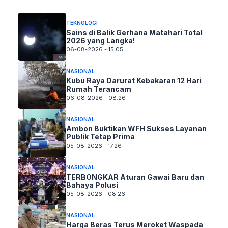
TEKNOLOGI
Sains di Balik Gerhana Matahari Total
2026 yang Langka!
06-08-2026 - 15.05
NASIONAL
Kubu Raya Darurat Kebakaran 12 Hari
Rumah Terancam
06-08-2026 - 08.26
NASIONAL
Ambon Buktikan WFH Sukses Layanan
Publik Tetap Prima
05-08-2026 - 17.26
NASIONAL
TERBONGKAR Aturan Gawai Baru dan
Bahaya Polusi
05-08-2026 - 08.26
NASIONAL
Harga Beras Terus Meroket Waspada