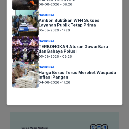
06-08-2026 - 08.26
NASIONAL
Ambon Buktikan WFH Sukses
Nama
Layanan Publik Tetap Prima
05-08-2026 - 17.26
Surel
NASIONAL
TERBONGKAR Aturan Gawai Baru
dan Bahaya Polusi
Situs
05-08-2026 - 08.26
web
NASIONAL
Simpan nama, email, dan situs web saya pada peramban ini
Harga Beras Terus Meroket Waspada
untuk komentar saya berikutnya.
Inflasi Pangan
04-08-2026 - 17.26