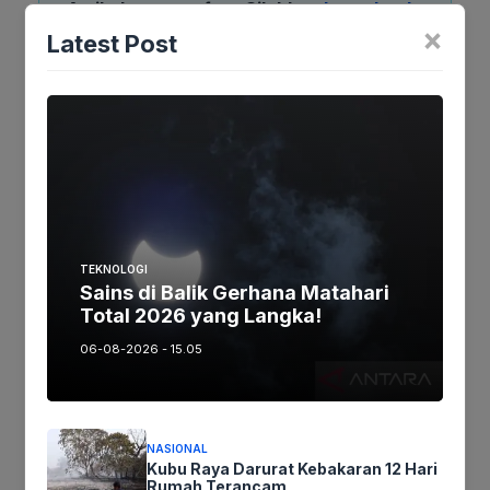
Artikel maupun foto Silahkan
Laporkan!
×
Terima Kasih
Latest Post
Tags:
Ikuti kami :
TEKNOLOGI
Sains di Balik Gerhana Matahari
Tinggalkan komentar
Total 2026 yang Langka!
Komentar
06-08-2026 - 15.05
NASIONAL
Kubu Raya Darurat Kebakaran 12 Hari
Rumah Terancam