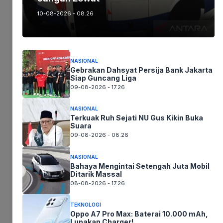
10-08-2026 - 08.26
B. Halo (Pascabayar)
Masa
NASIONAL
Kuota
Kuo
Gebrakan Dahsyat Persija Bank Jakarta
Aktif
Paket
Harga
Data
Dat
Siap Guncang Liga
ChatGPT
09-08-2026 - 17.26
ChatGPT
Uta
Go
NASIONAL
ChatGPT
Terkuak Ruh Sejati NU Gus Kikin Buka
Rp50.000
3 GB
1 Bulan
–
Suara
Go 3GB
09-08-2026 - 08.26
ChatGPT
Hin
NASIONAL
Go + Data
Bahaya Mengintai Setengah Juta Mobil
Bervariasi
3 GB
1 Bulan
100
Ditarik Massal
Combo
GB
08-08-2026 - 17.26
(Pilihan)
TEKNOLOGI
Tambahan
Oppo A7 Pro Max: Baterai 10.000 mAh,
Lupakan Charger!