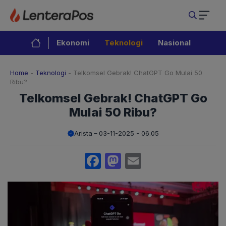
Langsung
ke
isi
Ekonomi
Teknologi
Nasional
Home
-
Teknologi
-
Telkomsel Gebrak! ChatGPT Go Mulai 50
Ribu?
Telkomsel Gebrak! ChatGPT Go
Mulai 50 Ribu?
Arista
03-11-2025 - 06.05
Facebook
Mastodon
Email