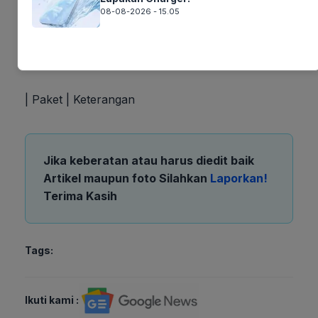
Benefit di
–
–
2 Bulan
–
08-08-2026 - 15.05
Halo+
C. IndiHome (Internet Rumah)
| Paket | Keterangan
Jika keberatan atau harus diedit baik
Artikel maupun foto Silahkan
Laporkan!
Terima Kasih
Tags:
Ikuti kami :