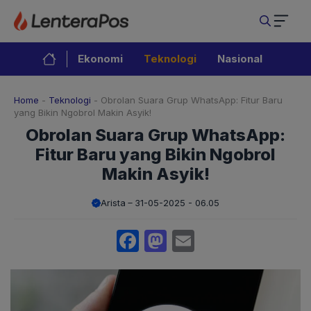
Langsung
ke
isi
Ekonomi
Teknologi
Nasional
Home
-
Teknologi
-
Obrolan Suara Grup WhatsApp: Fitur Baru
yang Bikin Ngobrol Makin Asyik!
Obrolan Suara Grup WhatsApp:
Fitur Baru yang Bikin Ngobrol
Makin Asyik!
Arista
31-05-2025 - 06.05
Facebook
Mastodon
Email