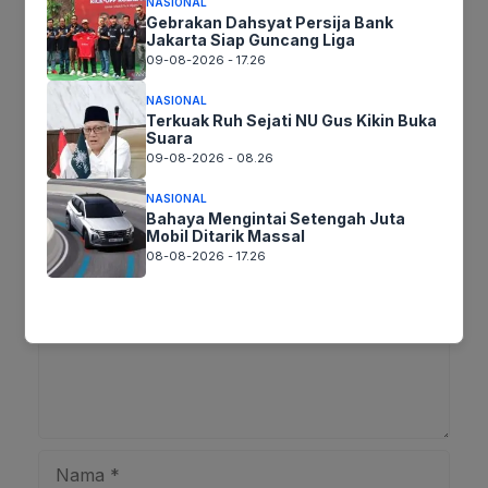
NASIONAL
Tags:
Gebrakan Dahsyat Persija Bank
Jakarta Siap Guncang Liga
09-08-2026 - 17.26
Ikuti kami :
NASIONAL
Terkuak Ruh Sejati NU Gus Kikin Buka
Suara
09-08-2026 - 08.26
Tinggalkan komentar
NASIONAL
Komentar
Bahaya Mengintai Setengah Juta
Mobil Ditarik Massal
08-08-2026 - 17.26
Nama