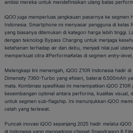
ambisi mereka untuk mendefinisikan ulang batas perfor
iQOO juga memperluas jangkauan pasarnya ke segmen har
Indonesia. Smartphone ini menyasar pengguna di kelas 
yang biasanya ditemukan di kategori harga lebih tingg
dengan teknologi Bypass Charging untuk menjaga kesehata
ketahanan terhadap air dan debu, menjadi nilai jual utam
memperkuat citra #PerformaKelas di segmen
entry-level
Melengkapi lini menengah, iQOO Z10R Indonesia hadir di 
Dimensity 7360-Turbo yang efisien, baterai 6.500mAh 
mata. Kombinasi spesifikasi ini menempatkan iQOO Z10R 
keseimbangan optimal antara performa, kualitas visual,
untuk segmen sub-flagship. Ini menunjukkan iQOO memiliki
celah yang terlewat.
Puncak inovasi iQOO sepanjang 2025 hadir melalui iQOO 
di Indonesia yang mengadopsi chipset Snapdragon 8 Eli