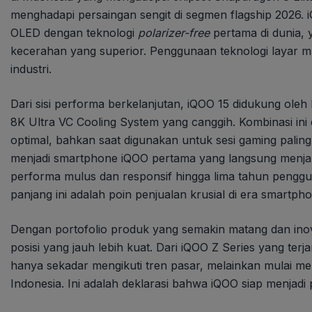
menghadapi persaingan sengit di segmen flagship 2026
OLED dengan teknologi
polarizer-free
pertama di dunia, y
kecerahan yang superior. Penggunaan teknologi layar mut
industri.
Dari sisi performa berkelanjutan, iQOO 15 didukung oleh
8K Ultra VC Cooling System yang canggih. Kombinasi ini
optimal, bahkan saat digunakan untuk sesi gaming paling
menjadi smartphone iQOO pertama yang langsung menjala
performa mulus dan responsif hingga lima tahun pengg
panjang ini adalah poin penjualan krusial di era smartp
Dengan portofolio produk yang semakin matang dan inov
posisi yang jauh lebih kuat. Dari iQOO Z Series yang ter
hanya sekadar mengikuti tren pasar, melainkan mulai me
Indonesia. Ini adalah deklarasi bahwa iQOO siap menjadi 