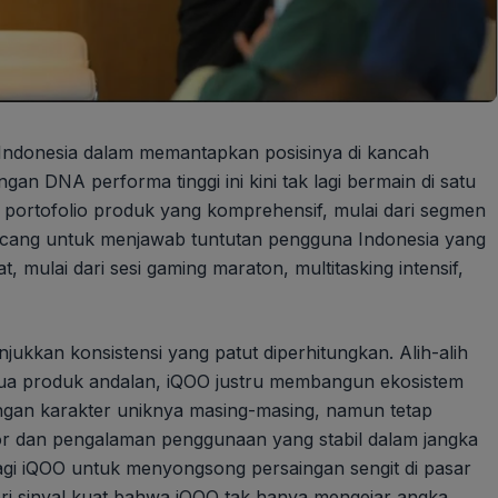
O Indonesia dalam memantapkan posisinya di kancah
an DNA performa tinggi ini kini tak lagi bermain di satu
portofolio produk yang komprehensif, mulai dari segmen
irancang untuk menjawab tuntutan pengguna Indonesia yang
, mulai dari sesi gaming maraton, multitasking intensif,
ukkan konsistensi yang patut diperhitungkan. Alih-alih
u dua produk andalan, iQOO justru membangun ekosistem
ngan karakter uniknya masing-masing, namun tetap
 dan pengalaman penggunaan yang stabil dalam jangka
bagi iQOO untuk menyongsong persaingan sengit di pasar
ri sinyal kuat bahwa iQOO tak hanya mengejar angka