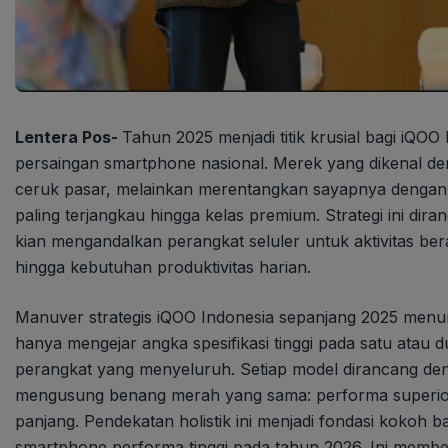
Lentera Pos-
Tahun 2025 menjadi titik krusial bagi iQO
persaingan smartphone nasional. Merek yang dikenal deng
ceruk pasar, melainkan merentangkan sayapnya dengan 
paling terjangkau hingga kelas premium. Strategi ini d
kian mengandalkan perangkat seluler untuk aktivitas berat
hingga kebutuhan produktivitas harian.
Manuver strategis iQOO Indonesia sepanjang 2025 menunj
hanya mengejar angka spesifikasi tinggi pada satu ata
perangkat yang menyeluruh. Setiap model dirancang de
mengusung benang merah yang sama: performa superior
panjang. Pendekatan holistik ini menjadi fondasi kokoh 
smartphone performa tinggi pada tahun 2026. Ini membe