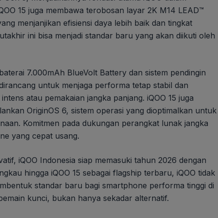
. iQOO 15 juga membawa terobosan layar 2K M14 LEAD™
ang menjanjikan efisiensi daya lebih baik dan tingkat
akhir ini bisa menjadi standar baru yang akan diikuti oleh
 baterai 7.000mAh BlueVolt Battery dan sistem pendingin
 dirancang untuk menjaga performa tetap stabil dan
 intens atau pemakaian jangka panjang. iQOO 15 juga
nkan OriginOS 6, sistem operasi yang dioptimalkan untuk
unaan. Komitmen pada dukungan perangkat lunak jangka
hone yang cepat usang.
atif, iQOO Indonesia siap memasuki tahun 2026 dengan
jangkau hingga iQOO 15 sebagai flagship terbaru, iQOO tidak
mbentuk standar baru bagi smartphone performa tinggi di
pemain kunci, bukan hanya sekadar alternatif.