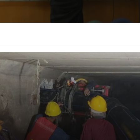
an adalah iQOO Z10 Indonesia. Perangkat ini berhasil
as baterai terbesar di Tanah Air, berkat daya 7.300mAh
 tetap mengedepankan performa responsif melalui chipset
agi pengguna aktif yang mendambakan daya tahan ekstrem
iQOO melihat daya tahan baterai sebagai fitur performa