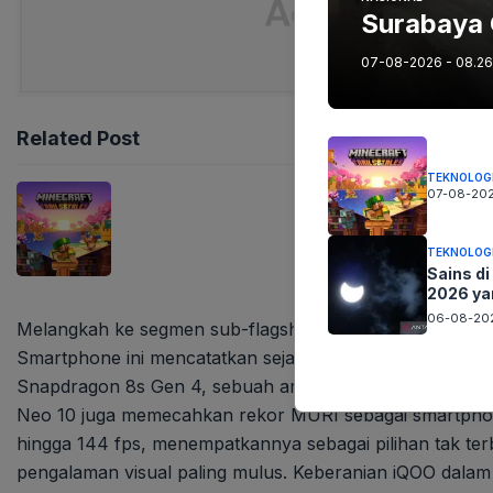
Surabaya 
07-08-2026 - 08.26
Related Post
TEKNOLOG
07-08-202
TEKNOLOG
Sains di
2026 ya
06-08-202
Melangkah ke segmen sub-flagship, iQOO Neo 10 Indonesia
Smartphone ini mencatatkan sejarah sebagai perangkat p
Snapdragon 8s Gen 4, sebuah arsitektur yang menjanjika
Neo 10 juga memecahkan rekor MURI sebagai smartpho
hingga 144 fps, menempatkannya sebagai pilihan tak te
pengalaman visual paling mulus. Keberanian iQOO dalam