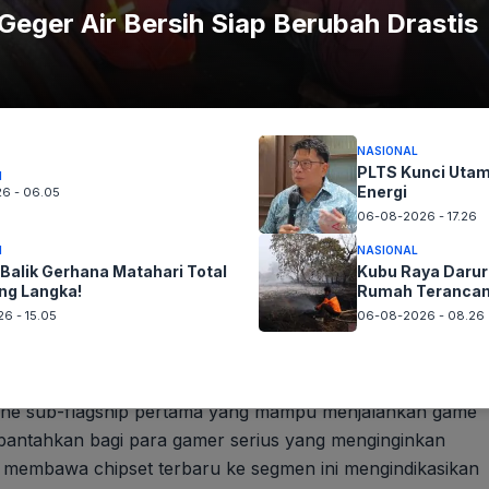
Geger Air Bersih Siap Berubah Drastis
NASIONAL
PLTS Kunci Utam
I
Energi
6 - 06.05
Sains di Balik Gerhana Matahari Total 2026
06-08-2026 - 17.26
yang Langka!
I
NASIONAL
 Balik Gerhana Matahari Total
Kubu Raya Darur
ng Langka!
Rumah Teranca
6 - 15.05
06-08-2026 - 08.26
 menjadi salah satu bintang paling terang tahun ini.
ertama di Indonesia yang ditenagai oleh chipset
n performa mendekati kelas atas. Tak hanya itu, iQOO
ne sub-flagship pertama yang mampu menjalankan game
rbantahkan bagi para gamer serius yang menginginkan
 membawa chipset terbaru ke segmen ini mengindikasikan