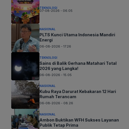
TEKNOLOGI
07-08-2026 - 06.05
NASIONAL
PLTS Kunci Utama Indonesia Mandiri
Energi
06-08-2026 - 17.26
TEKNOLOGI
Sains di Balik Gerhana Matahari Total
2026 yang Langka!
06-08-2026 - 15.05
NASIONAL
Kubu Raya Darurat Kebakaran 12 Hari
Rumah Terancam
06-08-2026 - 08.26
NASIONAL
Ambon Buktikan WFH Sukses Layanan
Publik Tetap Prima