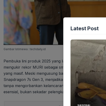
Latest Post
Gambar Istimewa : techdaily.id
Pembuka lini produk 2025 yang langsung mencuri perhati
mengukir rekor MURI sebagai smartphone dengan kapasit
yang masif. Meski mengusung baterai raksasa, iQOO Z10
Snapdragon 7s Gen 3, menjadikannya pilihan relevan b
tanpa mengorbankan kelancaran. Ini menunjukkan bahwa 
esensial, bukan sekadar pelengkap.
NASIONAL