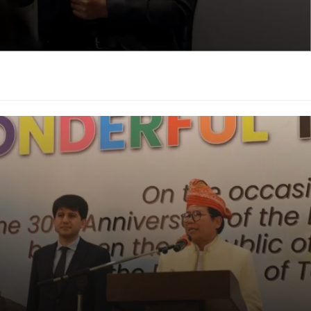
osat, menekankan komitmen perusahaan dalam memanfaatkan
ara Fanly Tanto, Country Director Google Cloud
ta program Indonesia BerdAIa, menunjukkan bagaimana
ogle dengan model AI Indosat mampu menciptakan