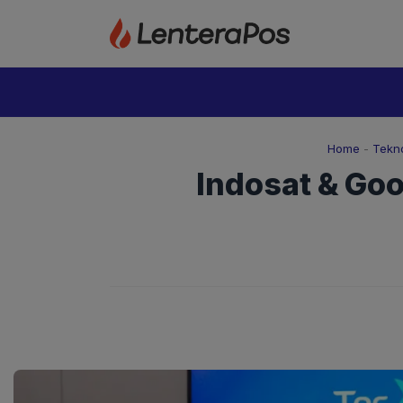
Langsung
ke
isi
Home
-
Tekno
Indosat & Goo