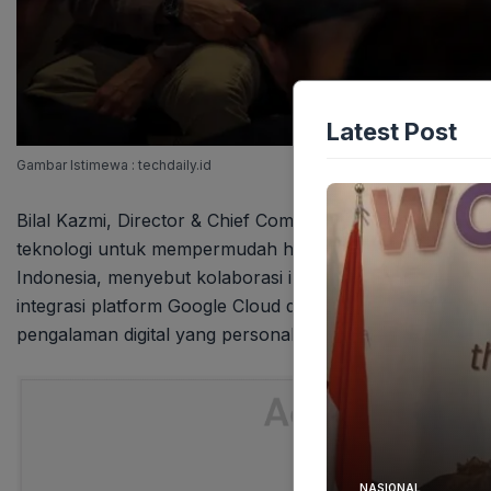
Latest Post
Gambar Istimewa : techdaily.id
Bilal Kazmi, Director & Chief Commercial Officer Ind
teknologi untuk mempermudah hidup masyarakat. Sement
Indonesia, menyebut kolaborasi ini sebagai contoh nya
integrasi platform Google Cloud dan mesin pencari Go
pengalaman digital yang personal dan cerdas.
NASIONAL