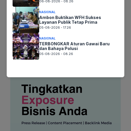
06-08-2026 - 08.26
web
Simpan nama, email, dan situs web saya pada peramban ini
NASIONAL
untuk komentar saya berikutnya.
Ambon Buktikan WFH Sukses
Layanan Publik Tetap Prima
05-08-2026 - 17.26
NASIONAL
TERBONGKAR Aturan Gawai Baru
dan Bahaya Polusi
05-08-2026 - 08.26