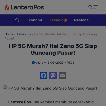
Langsung
ke
isi
Ekonomi
Teknologi
Nasional
Home
-
Teknologi
-
HP 5G Murah? Itel Zeno 5G Siap Guncang
Pasar!
HP 5G Murah? Itel Zeno 5G Siap
Guncang Pasar!
Arista
13-06-2025 - 15.05
Facebook
Mastodon
Email
Lentera Pos-
Itel kembali membuat gebrakan di