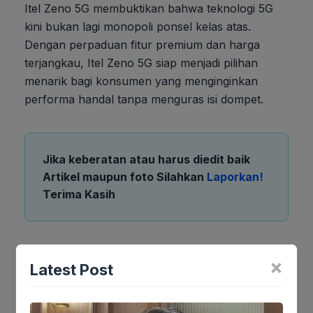
Itel Zeno 5G membuktikan bahwa teknologi 5G
kini bukan lagi monopoli ponsel kelas atas.
Dengan perpaduan fitur premium dan harga
terjangkau, Itel Zeno 5G siap menjadi pilihan
menarik bagi konsumen yang menginginkan
performa handal tanpa menguras isi dompet.
Jika keberatan atau harus diedit baik
Artikel maupun foto Silahkan
Laporkan!
Terima Kasih
Tags:
×
Latest Post
Ikuti kami :