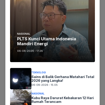
Tinggalkan komentar
Komentar
NASIONAL
PLTS Kunci Utama Indonesia
Mandiri Energi
06-08-2026 - 17.26
TEKNOLOGI
Nama
Sains di Balik Gerhana Matahari Total
2026 yang Langka!
06-08-2026 - 15.05
Surel
NASIONAL
Kubu Raya Darurat Kebakaran 12 Hari
Situs
Rumah Terancam