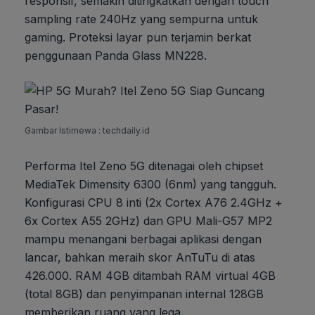
responsif, semakin ditingkatkan dengan touch
sampling rate 240Hz yang sempurna untuk
gaming. Proteksi layar pun terjamin berkat
penggunaan Panda Glass MN228.
Gambar Istimewa : techdaily.id
Performa Itel Zeno 5G ditenagai oleh chipset
MediaTek Dimensity 6300 (6nm) yang tangguh.
Konfigurasi CPU 8 inti (2x Cortex A76 2.4GHz +
6x Cortex A55 2GHz) dan GPU Mali-G57 MP2
mampu menangani berbagai aplikasi dengan
lancar, bahkan meraih skor AnTuTu di atas
426.000. RAM 4GB ditambah RAM virtual 4GB
(total 8GB) dan penyimpanan internal 128GB
memberikan ruang yang lega.