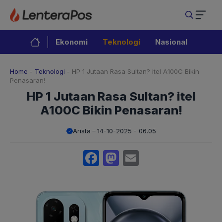
Langsung
ke
isi
Ekonomi
Teknologi
Nasional
Home
-
Teknologi
-
HP 1 Jutaan Rasa Sultan? itel A100C Bikin
Penasaran!
HP 1 Jutaan Rasa Sultan? itel
A100C Bikin Penasaran!
Arista
14-10-2025 - 06.05
Facebook
Mastodon
Email