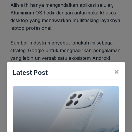
Alih-alih hanya mengandalkan aplikasi seluler,
Aluminium OS hadir dengan antarmuka khusus
desktop yang menawarkan multitasking layaknya
laptop profesional.
Sumber industri menyebut langkah ini sebagai
strategi Google untuk menghadirkan pengalaman
yang lebih universal: satu ekosistem Android
untuk smartphone, tablet, hingga laptop.
×
Latest Post
Mengapa Google Mengembangkan OS Mirip
Android untuk Laptop?
Android telah membuktikan diri sebagai salah
satu sistem operasi paling populer di dunia
selama bertahun-tahun. Namun, pangsa pasar
Android di laptop dan PC masih sangat terbatas.