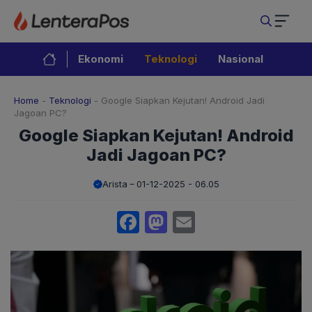
Langsung
ke
isi
Ekonomi
Teknologi
Nasional
Home
-
Teknologi
-
Google Siapkan Kejutan! Android Jadi
Jagoan PC?
Google Siapkan Kejutan! Android
Jadi Jagoan PC?
Arista
01-12-2025 - 06.05
Facebook
Mastodon
Email