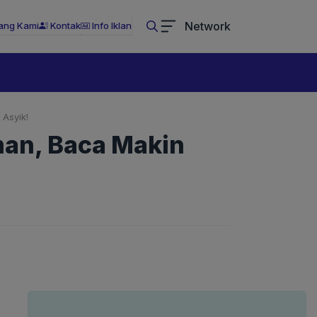
Network
ang Kami
Kontak
Info Iklan
Asyik!
man, Baca Makin