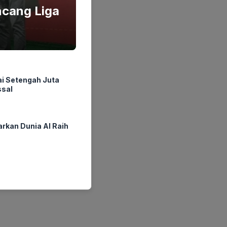
ncang Liga
i Setengah Juta
ssal
rkan Dunia AI Raih