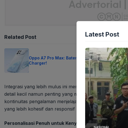
Latest Post
Related Post
Oppo A7 Pro Max: Baterai 10.000 mAh, Lupakan
Charger!
Integrasi yang lebih mulus ini memungkinkan bilah alamat
detail kecil namun penting yang mencegah pengguna me
kontinuitas pengalaman menjelajah. Langkah ini mengindi
yang lebih kohesif dan responsif terhadap kebutuhan pen
Personalisasi Penuh untuk Kenyamanan Maksimal
NASIONAL