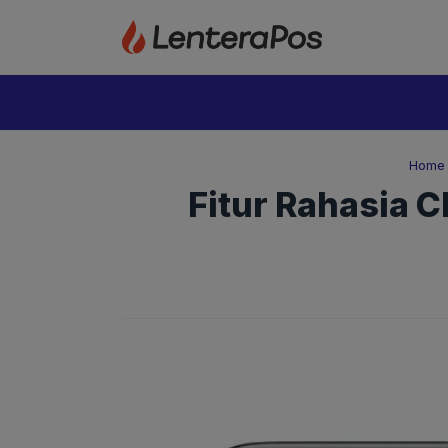
Langsung
ke
isi
Home
Fitur Rahasia 