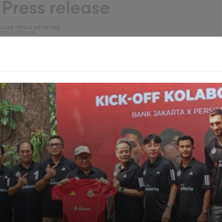
GTA 6: Dunia Baru, Cinta Terlarang, dan
Konspirasi!
 Chrome tetap terlihat saat Reading Mode aktif. Ini adalah
rasa "terputus" dari lingkungan peramban, menjaga
kasikan visi Google untuk menciptakan ekosistem digital
gguna, bahkan dalam detail terkecil sekalipun.