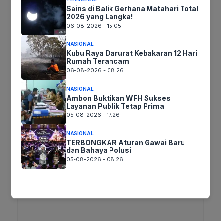
Sains di Balik Gerhana Matahari Total
2026 yang Langka!
06-08-2026 - 15.05
Jika keberatan atau harus diedit baik
Artikel maupun foto Silahkan
Laporkan!
NASIONAL
Terima Kasih
Kubu Raya Darurat Kebakaran 12 Hari
Rumah Terancam
06-08-2026 - 08.26
NASIONAL
Tags:
Ambon Buktikan WFH Sukses
Layanan Publik Tetap Prima
05-08-2026 - 17.26
Ikuti kami :
NASIONAL
TERBONGKAR Aturan Gawai Baru
dan Bahaya Polusi
05-08-2026 - 08.26
Tinggalkan komentar
Komentar