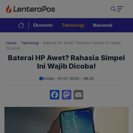
Langsung
ke
isi
Ekonomi
Teknologi
Nasional
Home
-
Teknologi
-
Baterai HP Awet? Rahasia Simpel Ini Wajib
Dicoba!
Baterai HP Awet? Rahasia Simpel
Ini Wajib Dicoba!
Arista
21-07-2025 - 06.05
Facebook
Mastodon
Email