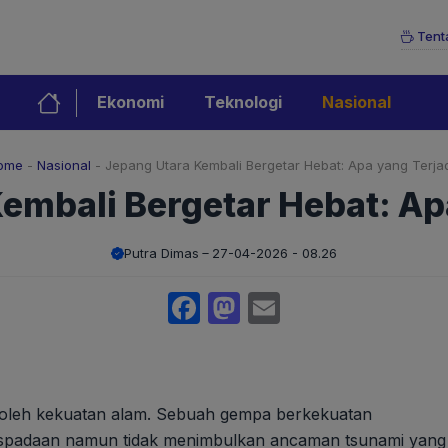
Tent
Ekonomi
Teknologi
Nasional
ome
-
Nasional
-
Jepang Utara Kembali Bergetar Hebat: Apa yang Terja
embali Bergetar Hebat: Ap
Putra Dimas
27-04-2026 - 08.26
Facebook
Mastodon
Email
ji oleh kekuatan alam. Sebuah gempa berkekuatan
aspadaan namun tidak menimbulkan ancaman tsunami yang