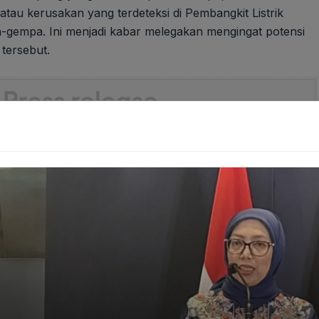
tau kerusakan yang terdeteksi di Pembangkit Listrik
a-gempa. Ini menjadi kabar melegakan mengingat potensi
 tersebut.
Surabaya Geger Air Bersih Siap Berubah Drastis
ini terjadi di tengah periode kewaspadaan tinggi yang