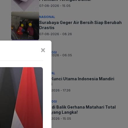
07-08-2026 - 15.05
NASIONAL
Surabaya Geger Air Bersih Siap Berubah
Drastis
07-08-2026 - 08.26
×
TEKNOLOGI
07-08-2026 - 06.05
NASIONAL
PLTS Kunci Utama Indonesia Mandiri
Energi
06-08-2026 - 17.26
TEKNOLOGI
Sains di Balik Gerhana Matahari Total
2026 yang Langka!
06-08-2026 - 15.05