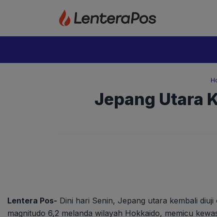
Langsung
ke
isi
H
Jepang Utara K
Lentera Pos-
Dini hari Senin, Jepang utara kembali diu
magnitudo 6,2 melanda wilayah Hokkaido, memicu kew