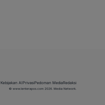
r
Kebijakan AI
Privasi
Pedoman Media
Redaksi
© www.lenterapos.com 2026. Media Network.