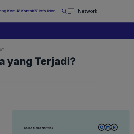
Network
ang Kami
Kontak
Info Iklan
di?
a yang Terjadi?