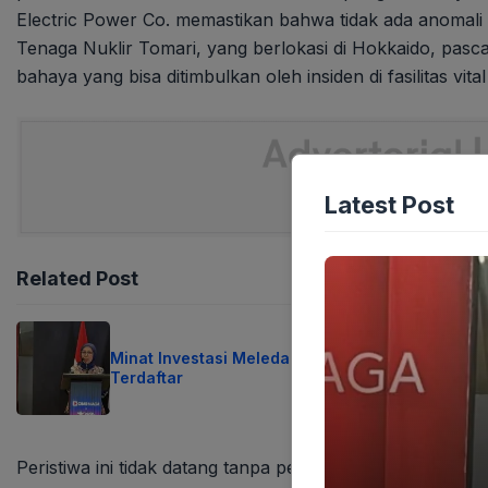
Electric Power Co. memastikan bahwa tidak ada anomali a
Tenaga Nuklir Tomari, yang berlokasi di Hokkaido, pasc
bahaya yang bisa ditimbulkan oleh insiden di fasilitas vital
Latest Post
Related Post
Minat Investasi Meledak Jutaan SID Baru
Terdaftar
Peristiwa ini tidak datang tanpa peringatan. Gempa Senin 