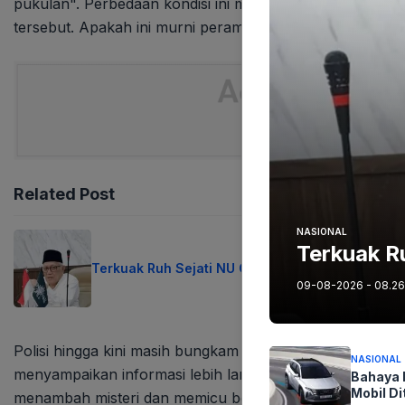
pukulan". Perbedaan kondisi ini memunculkan spekulasi
tersebut. Apakah ini murni perampokan yang berujung ke
Related Post
NASIONAL
Terkuak R
Terkuak Ruh Sejati NU Gus Kikin Buka Suara
09-08-2026 - 08.26
Polisi hingga kini masih bungkam soal motif pelaku. "Masi
NASIONAL
menyampaikan informasi lebih lanjut setelah penyelidika
Bahaya 
Mobil Di
menambah misteri dan memicu beragam spekulasi di teng