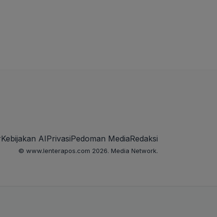
r
Kebijakan AI
Privasi
Pedoman Media
Redaksi
© www.lenterapos.com 2026. Media Network.