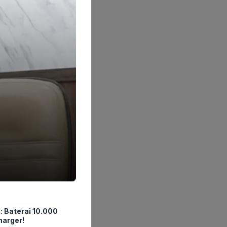
: Baterai 10.000
arger!