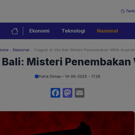
Tent
Ekonomi
Teknologi
Nasional
Home
-
Nasional
-
Tragedi di Vila Bali: Misteri Penembakan WNA Austral
a Bali: Misteri Penembaka
Putra Dimas
14-06-2025 - 17.26
Facebook
Mastodon
Email