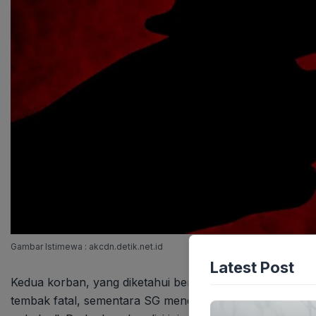
Gambar Istimewa : akcdn.detik.net.id
Latest Post
Kedua korban, yang diketahui berjenis kelamin laki-laki
tembak fatal, sementara SG menderita luka yang menurut 