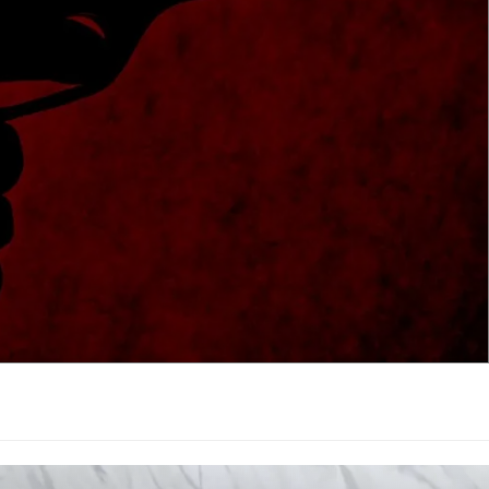
, ditemukan dengan kondisi berbeda. ZR mengalami luka
keterangan polisi, "tidak terlalu parah, mungkin bekas