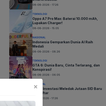
08-08-2026 - 17.26
TEKNOLOGI
Oppo A7 Pro Max: Baterai 10.000 mAh,
Lupakan Charger!
08-08-2026 - 15.05
NASIONAL
Indonesia Gemparkan Dunia AI Raih
Medali
08-08-2026 - 08.26
TEKNOLOGI
GTA 6: Dunia Baru, Cinta Terlarang, dan
Konspirasi!
08-08-2026 - 06.05
×
NASIONAL
Minat Investasi Meledak Jutaan SID Baru
Terdaftar
07-08-2026 - 17.26