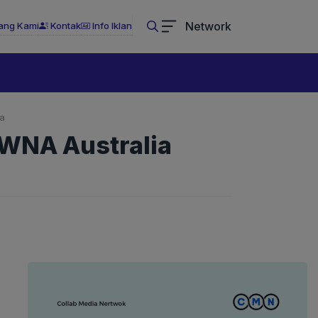
Network
ang Kami
Kontak
Info Iklan
ia
n WNA Australia