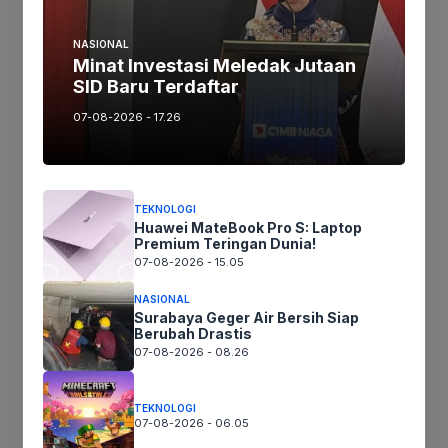
NASIONAL
Minat Investasi Meledak Jutaan
Jika keberatan atau harus diedit baik
SID Baru Terdaftar
Artikel maupun foto Silahkan
Laporkan!
Terima Kasih
07-08-2026 - 17.26
Tags:
TEKNOLOGI
Huawei MateBook Pro S: Laptop
Premium Teringan Dunia!
07-08-2026 - 15.05
Ikuti kami :
NASIONAL
Surabaya Geger Air Bersih Siap
Berubah Drastis
07-08-2026 - 08.26
Tinggalkan komentar
Komentar
TEKNOLOGI
07-08-2026 - 06.05