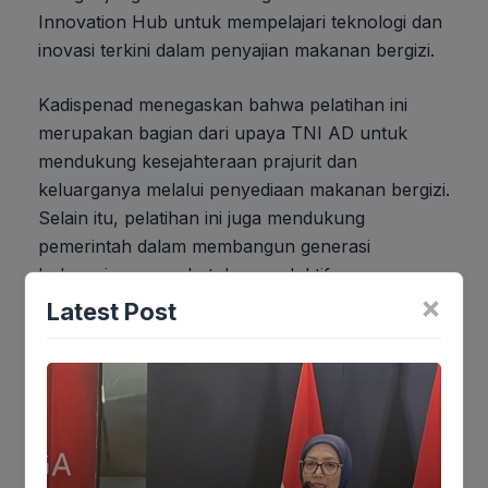
Innovation Hub untuk mempelajari teknologi dan
inovasi terkini dalam penyajian makanan bergizi.
Kadispenad menegaskan bahwa pelatihan ini
merupakan bagian dari upaya TNI AD untuk
mendukung kesejahteraan prajurit dan
keluarganya melalui penyediaan makanan bergizi.
Selain itu, pelatihan ini juga mendukung
pemerintah dalam membangun generasi
Indonesia yang sehat dan produktif.
×
Latest Post
Setelah pelatihan selesai, para peserta diwajibkan
untuk mempresentasikan hasil pembelajaran
mereka, menyusun panduan teknis (how-to
guide), dan menerapkan sistem manajemen
makanan institusional di lingkungan Satuan
Penyelenggara Program Gizi (SPPG) TNI AD.