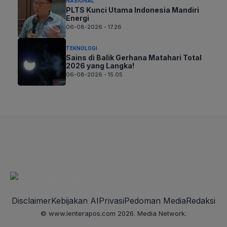
NASIONAL
PLTS Kunci Utama Indonesia Mandiri
Energi
06-08-2026 - 17.26
TEKNOLOGI
Sains di Balik Gerhana Matahari Total
2026 yang Langka!
06-08-2026 - 15.05
Disclaimer
Kebijakan AI
Privasi
Pedoman Media
Redaksi
© www.lenterapos.com 2026. Media Network.