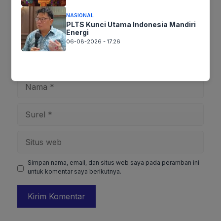
NASIONAL
PLTS Kunci Utama Indonesia Mandiri
Energi
06-08-2026 - 17.26
Nama
Surel
Situs
web
Simpan nama, email, dan situs web saya pada peramban ini
untuk komentar saya berikutnya.