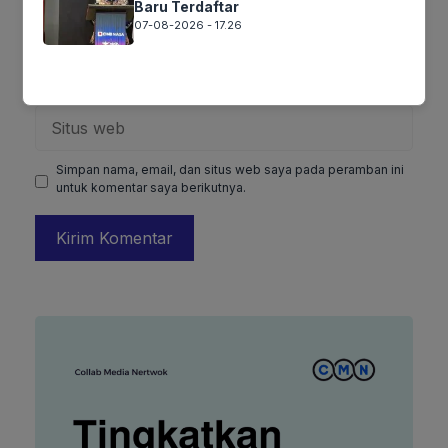
Nama
Baru Terdaftar
07-08-2026 - 17.26
Surel
Situs
web
Simpan nama, email, dan situs web saya pada peramban ini
untuk komentar saya berikutnya.