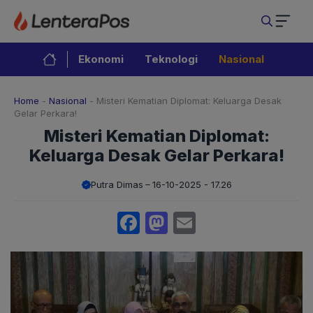
Langsung
ke
isi
Ekonomi
Teknologi
Nasional
Home
-
Nasional
-
Misteri Kematian Diplomat: Keluarga Desak
Gelar Perkara!
Misteri Kematian Diplomat:
Keluarga Desak Gelar Perkara!
Putra Dimas
16-10-2025 - 17.26
Facebook
Mastodon
Email