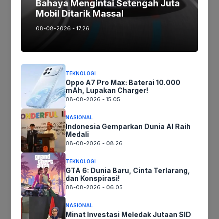
Bahaya Mengintai Setengah Juta
Mobil Ditarik Massal
Tags:
08-08-2026 - 17.26
Ikuti kami :
TEKNOLOGI
Oppo A7 Pro Max: Baterai 10.000
mAh, Lupakan Charger!
Tinggalkan komentar
08-08-2026 - 15.05
Komentar
NASIONAL
Indonesia Gemparkan Dunia AI Raih
Medali
08-08-2026 - 08.26
TEKNOLOGI
GTA 6: Dunia Baru, Cinta Terlarang,
dan Konspirasi!
08-08-2026 - 06.05
NASIONAL
Minat Investasi Meledak Jutaan SID