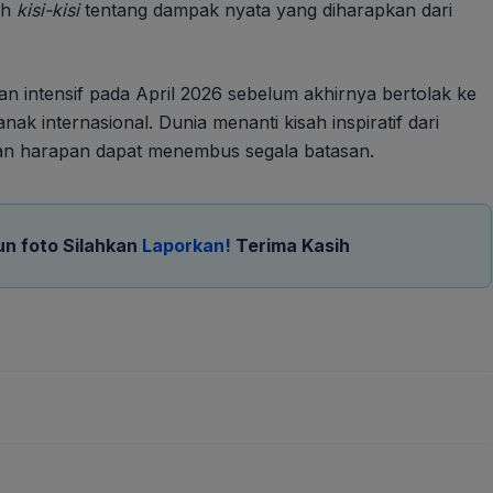
ah
kisi-kisi
tentang dampak nyata yang diharapkan dari
n intensif pada April 2026 sebelum akhirnya bertolak ke
k internasional. Dunia menanti kisah inspiratif dari
an harapan dapat menembus segala batasan.
un foto Silahkan
Laporkan!
Terima Kasih