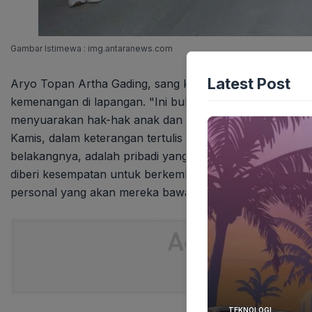
Gambar Istimewa : img.antaranews.com
Latest Post
Aryo Topan Artha Gading, sang kapten tim, dengan tega
kemenangan di lapangan. "Ini bukan hanya tentang kami b
menyuarakan hak-hak anak dan menunjukkan bahwa ora
Kamis, dalam keterangan tertulis yang diterima Lentera
belakangnya, adalah pribadi yang berharga, penting, be
diberi kesempatan untuk berkembang." Kata-kata Aryo 
personal yang akan mereka bawa ke kancah internasiona
TEKNOLOGI