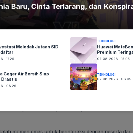
ia Baru, Cinta Terlarang, dan Konspira
Surabaya Geger Air Bersih Siap Berubah Drastis
TEKNOLOGI
nvestasi Meledak Jutaan SID
Huawei MateBook
rdaftar
Premium Teringa
bola internasional yang mempertemukan anak-anak dari
6 - 17.26
07-08-2026 - 15.05
l. Namun, ajang ini jauh melampaui sekadar pertandingan;
okasi hak anak atas pendidikan, perlindungan, dan
a Geger Air Bersih Siap
TEKNOLOGI
ibel bola bertemu dengan diplomasi kemanusiaan.
 Drastis
07-08-2026 - 06.05
6 - 08.26
dalah Samuel Steven Siagian (penjaga gawang), Deno
 Aliansyah, Rizki Firmansyah, Javasha, Danar Saputra,
 adalah representasi dari jutaan mimpi anak-anak
alah momen emas untuk berinteraksi dengan peserta dari