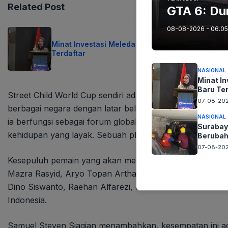
Related Post
GTA 6: Dun
08-08-2026 - 06.05
Minat Investasi Meledak Jutaan SID Baru
Terdaftar
NASIONAL
Minat I
Baru Te
Street Child World Cup sendiri adalah turnamen sepak 
07-08-202
berbagai negara dengan latar belakang kerentanan sosia
NASIONAL
ia berfungsi sebagai forum global krusial untuk mengadv
Surabay
kehidupan yang layak. Sebuah platform unik di mana dr
Berubah
07-08-202
Kesepuluh pemain yang akan membawa nama Indonesia a
Mazra Rasyid, Aryo Topan Artha Gading, Mohamad Azriel
Dino Siswanto, Raehan Alfarezi, dan Izul Hamid. Mereka
Indonesia.
Samuel Steven Siagian menambahkan, kesempatan ini ad