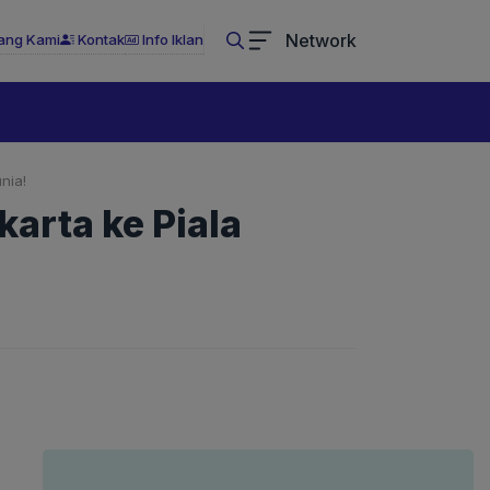
Network
ang Kami
Kontak
Info Iklan
nia!
arta ke Piala