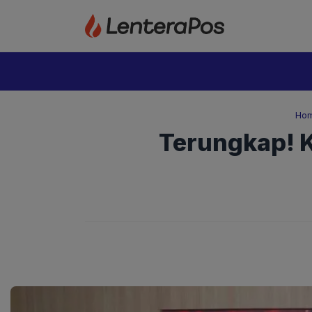
Langsung
ke
isi
Ho
Terungkap! K