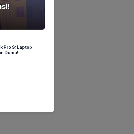
si!
 Pro S: Laptop
n Dunia!