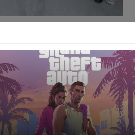
s menyatakan misi mereka yang lebih besar dari sekadar
ermain di Meksiko. Melalui ajang ini, kami ingin
ng muda dapat membawa perubahan positif," ujar Aryo,
 Pos.com. Ia menambahkan, "Setiap anak, apapun latar
rmartabat, dan layak untuk didengar pendapatnya, serta
ini menjadi semacam
kisi-kisi
akan kekuatan narasi
l.