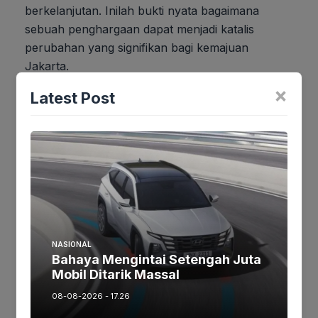
berkelanjutan. Inilah bukti nyata bagaimana
sebuah penghargaan dapat menjadi katalis
perubahan yang signifikan bagi kemajuan
Jakarta.
×
Latest Post
Jika keberatan atau harus diedit baik
Artikel maupun foto Silahkan
Laporkan!
Terima Kasih
Tags:
NASIONAL
Bahaya Mengintai Setengah Juta
Ikuti kami :
Mobil Ditarik Massal
08-08-2026 - 17.26