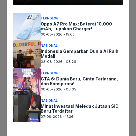
Tinggalkan komentar
Komentar
TEKNOLOGI
Oppo A7 Pro Max: Baterai 10.000
mAh, Lupakan Charger!
08-08-2026 - 15.05
NASIONAL
Indonesia Gemparkan Dunia AI Raih
Medali
08-08-2026 - 08.26
TEKNOLOGI
GTA 6: Dunia Baru, Cinta Terlarang,
Nama
dan Konspirasi!
08-08-2026 - 06.05
Surel
NASIONAL
Minat Investasi Meledak Jutaan SID
Baru Terdaftar
Situs
07-08-2026 - 17.26
web
Simpan nama, email, dan situs web saya pada peramban ini