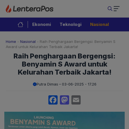
Langsung
ke
isi
Ekonomi
Teknologi
Nasional
Home
-
Nasional
-
Raih Penghargaan Bergengsi: Benyamin S
Award untuk Kelurahan Terbaik Jakarta!
Raih Penghargaan Bergengsi:
Benyamin S Award untuk
Kelurahan Terbaik Jakarta!
Putra Dimas
03-06-2025 - 17.26
Facebook
Mastodon
Email