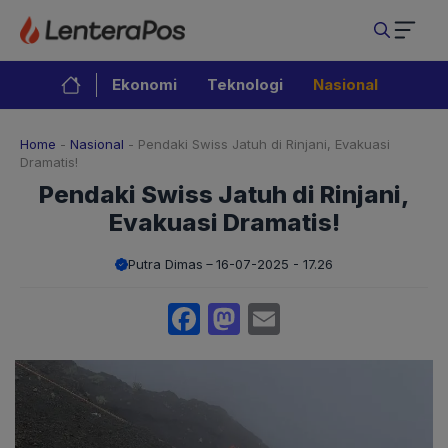
Langsung
ke
isi
Ekonomi
Teknologi
Nasional
Home
-
Nasional
-
Pendaki Swiss Jatuh di Rinjani, Evakuasi
Dramatis!
Pendaki Swiss Jatuh di Rinjani,
Evakuasi Dramatis!
Putra Dimas
16-07-2025 - 17.26
Facebook
Mastodon
Email