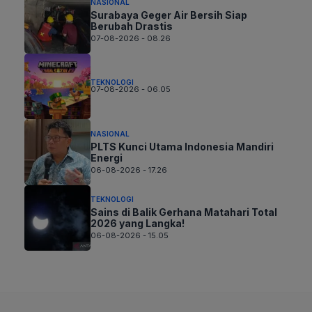
NASIONAL
Surabaya Geger Air Bersih Siap
Berubah Drastis
07-08-2026 - 08.26
TEKNOLOGI
07-08-2026 - 06.05
NASIONAL
PLTS Kunci Utama Indonesia Mandiri
Energi
06-08-2026 - 17.26
TEKNOLOGI
Sains di Balik Gerhana Matahari Total
2026 yang Langka!
06-08-2026 - 15.05