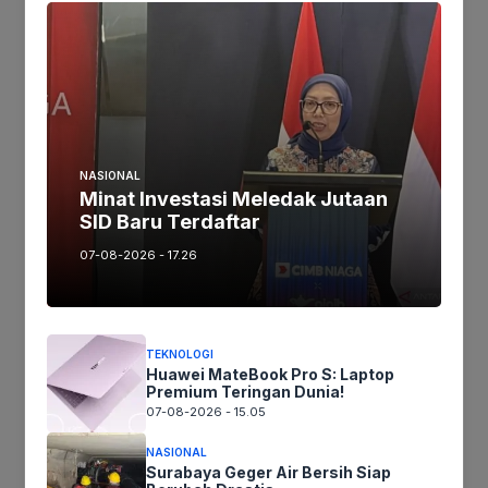
Ikuti kami :
Tinggalkan komentar
Komentar
NASIONAL
Minat Investasi Meledak Jutaan
SID Baru Terdaftar
07-08-2026 - 17.26
TEKNOLOGI
Huawei MateBook Pro S: Laptop
Nama
Premium Teringan Dunia!
07-08-2026 - 15.05
Surel
NASIONAL
Surabaya Geger Air Bersih Siap