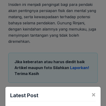
Insiden ini menjadi pengingat bagi para pendaki
akan pentingnya persiapan fisik dan mental yang
matang, serta kewaspadaan terhadap potensi
bahaya selama pendakian. Gunung Rinjani,
dengan keindahan alamnya yang memukau, juga
menyimpan tantangan yang tidak boleh
diremehkan.
Jika keberatan atau harus diedit baik
Artikel maupun foto Silahkan
Laporkan!
Terima Kasih
Tags:
×
Latest Post