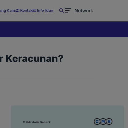
Network
ang Kami
Kontak
Info Iklan
?
ar Keracunan?