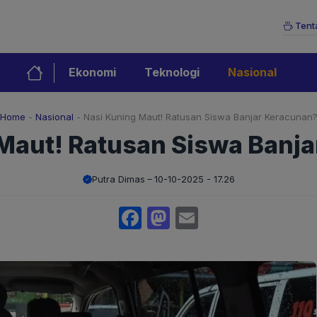
Tent
Ekonomi
Teknologi
Nasional
Home
-
Nasional
-
Nasi Kuning Maut! Ratusan Siswa Banjar Keracunan
Maut! Ratusan Siswa Banj
Putra Dimas
10-10-2025 - 17.26
Facebook
Mastodon
Email