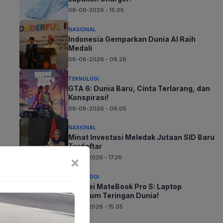
08-08-2026 - 15.05
NASIONAL
Indonesia Gemparkan Dunia AI Raih
Medali
08-08-2026 - 08.26
TEKNOLOGI
GTA 6: Dunia Baru, Cinta Terlarang, dan
Konspirasi!
08-08-2026 - 06.05
NASIONAL
Minat Investasi Meledak Jutaan SID Baru
Terdaftar
×
07-08-2026 - 17.26
TEKNOLOGI
Huawei MateBook Pro S: Laptop
Premium Teringan Dunia!
07-08-2026 - 15.05