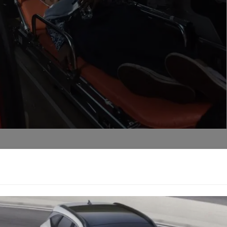
mpat tidur dan tenaga medis untuk menangani lonjakan
echa, sementara sebagian lainnya telah dipulangkan.
 ayam suwir, osengan sayur, tempe orek, dan sepotong