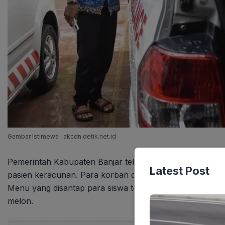
Gambar Istimewa : akcdn.detik.net.id
Pemerintah Kabupaten Banjar telah menambah jumlah te
Latest Post
pasien keracunan. Para korban dirawat di RSUD Ratu Zal
Menu yang disantap para siswa terdiri dari nasi kuning,
melon.