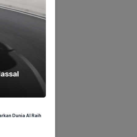
Massal
rkan Dunia AI Raih