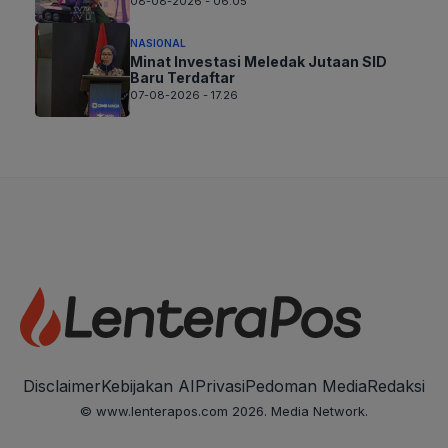
08-08-2026 - 06.05
NASIONAL
Minat Investasi Meledak Jutaan SID
Baru Terdaftar
07-08-2026 - 17.26
Disclaimer
Kebijakan AI
Privasi
Pedoman Media
Redaksi
© www.lenterapos.com 2026. Media Network.