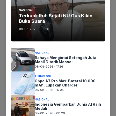
Jika keberatan atau harus diedit baik
Artikel maupun foto Silahkan
Laporkan!
NASIONAL
Terkuak Ruh Sejati NU Gus Kikin
Terima Kasih
Buka Suara
09-08-2026 - 08.26
Tags:
NASIONAL
Ikuti kami :
Bahaya Mengintai Setengah Juta
Mobil Ditarik Massal
08-08-2026 - 17.26
TEKNOLOGI
Tinggalkan komentar
Oppo A7 Pro Max: Baterai 10.000
mAh, Lupakan Charger!
Komentar
08-08-2026 - 15.05
NASIONAL
Indonesia Gemparkan Dunia AI Raih
Medali
08-08-2026 - 08.26