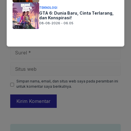
TEKNOLOGI
GTA 6: Dunia Baru, Cinta Terlarang,
dan Konspirasi!
08-08-2026 - 06.05
Nama
Surel
Situs
web
Simpan nama, email, dan situs web saya pada peramban ini
untuk komentar saya berikutnya.