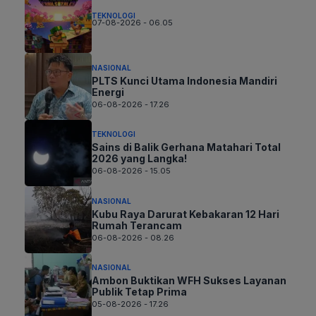
TEKNOLOGI
07-08-2026 - 06.05
NASIONAL
PLTS Kunci Utama Indonesia Mandiri
Energi
06-08-2026 - 17.26
TEKNOLOGI
Sains di Balik Gerhana Matahari Total
2026 yang Langka!
06-08-2026 - 15.05
NASIONAL
Kubu Raya Darurat Kebakaran 12 Hari
Rumah Terancam
06-08-2026 - 08.26
NASIONAL
Ambon Buktikan WFH Sukses Layanan
Publik Tetap Prima
05-08-2026 - 17.26