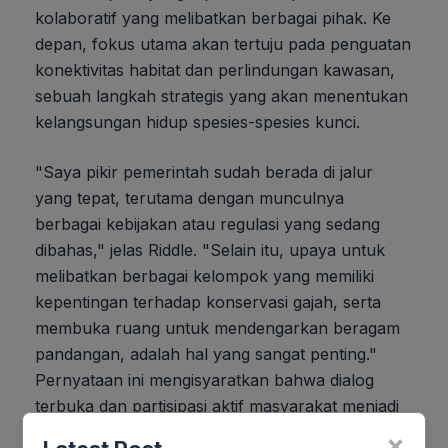
kolaboratif yang melibatkan berbagai pihak. Ke
depan, fokus utama akan tertuju pada penguatan
konektivitas habitat dan perlindungan kawasan,
sebuah langkah strategis yang akan menentukan
kelangsungan hidup spesies-spesies kunci.
"Saya pikir pemerintah sudah berada di jalur
yang tepat, terutama dengan munculnya
berbagai kebijakan atau regulasi yang sedang
dibahas," jelas Riddle. "Selain itu, upaya untuk
melibatkan berbagai kelompok yang memiliki
kepentingan terhadap konservasi gajah, serta
membuka ruang untuk mendengarkan beragam
pandangan, adalah hal yang sangat penting."
Pernyataan ini mengisyaratkan bahwa dialog
terbuka dan partisipasi aktif masyarakat menjadi
kunci keberhasilan jangka panjang, sebuah
×