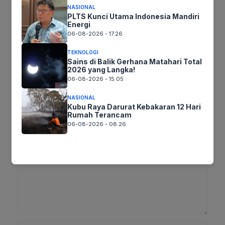
NASIONAL
PLTS Kunci Utama Indonesia Mandiri
Tags:
Energi
06-08-2026 - 17.26
Ikuti kami :
TEKNOLOGI
Sains di Balik Gerhana Matahari Total
2026 yang Langka!
06-08-2026 - 15.05
NASIONAL
Tinggalkan komentar
Kubu Raya Darurat Kebakaran 12 Hari
Komentar
Rumah Terancam
06-08-2026 - 08.26
Nama