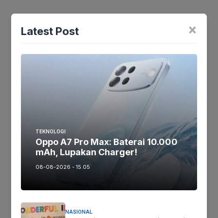
×
Latest Post
Jika keberatan atau harus diedit baik
Artikel maupun foto Silahkan
Laporkan!
Terima Kasih
Tags:
Ikuti kami :
TEKNOLOGI
Oppo A7 Pro Max: Baterai 10.000
mAh, Lupakan Charger!
08-08-2026 - 15.05
Tinggalkan komentar
Komentar
NASIONAL