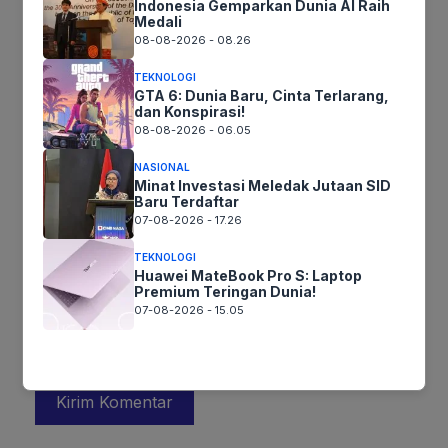
Indonesia Gemparkan Dunia AI Raih
Medali
08-08-2026 - 08.26
TEKNOLOGI
GTA 6: Dunia Baru, Cinta Terlarang,
dan Konspirasi!
08-08-2026 - 06.05
Nama
NASIONAL
Minat Investasi Meledak Jutaan SID
Baru Terdaftar
07-08-2026 - 17.26
Surel
TEKNOLOGI
Huawei MateBook Pro S: Laptop
Situs
Premium Teringan Dunia!
web
07-08-2026 - 15.05
Simpan nama, email, dan situs web saya pada peramban ini
untuk komentar saya berikutnya.