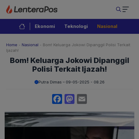
Langsung
ke
isi
Ekonomi
Teknologi
Nasional
Home
-
Nasional
-
Bom! Keluarga Jokowi Dipanggil Polisi Terkait
Ijazah!
Bom! Keluarga Jokowi Dipanggil
Polisi Terkait Ijazah!
Putra Dimas
09-05-2025 - 08.26
Facebook
Mastodon
Email