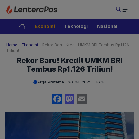
Langsung
ke
isi
Ekonomi
Teknologi
Nasional
Home
-
Ekonomi
-
Rekor Baru! Kredit UMKM BRI Tembus Rp1.126
Triliun!
Rekor Baru! Kredit UMKM BRI
Tembus Rp1.126 Triliun!
Arga Pratama
30-04-2025 - 16.20
Facebook
Mastodon
Email