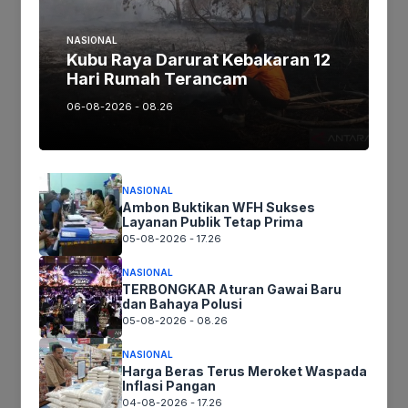
Jika keberatan atau harus diedit baik
NASIONAL
Artikel maupun foto Silahkan
Laporkan!
Kubu Raya Darurat Kebakaran 12
Terima Kasih
Hari Rumah Terancam
06-08-2026 - 08.26
Tags:
NASIONAL
Ikuti kami :
Ambon Buktikan WFH Sukses
Layanan Publik Tetap Prima
05-08-2026 - 17.26
NASIONAL
TERBONGKAR Aturan Gawai Baru
Tinggalkan komentar
dan Bahaya Polusi
Komentar
05-08-2026 - 08.26
NASIONAL
Harga Beras Terus Meroket Waspada
Inflasi Pangan
04-08-2026 - 17.26