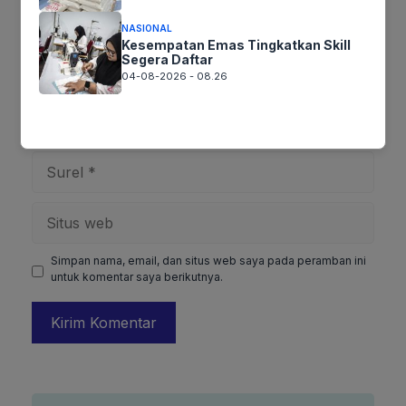
NASIONAL
Kesempatan Emas Tingkatkan Skill
Segera Daftar
04-08-2026 - 08.26
Nama
Surel
Situs
web
Simpan nama, email, dan situs web saya pada peramban ini
untuk komentar saya berikutnya.