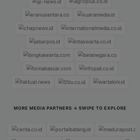
MORE MEDIA PARTNERS → SWIPE TO EXPLORE