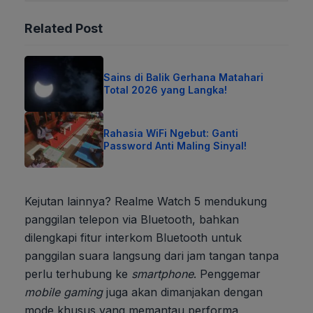
Related Post
Sains di Balik Gerhana Matahari
Total 2026 yang Langka!
Rahasia WiFi Ngebut: Ganti
Password Anti Maling Sinyal!
Kejutan lainnya? Realme Watch 5 mendukung
panggilan telepon via Bluetooth, bahkan
dilengkapi fitur interkom Bluetooth untuk
panggilan suara langsung dari jam tangan tanpa
perlu terhubung ke
smartphone
. Penggemar
mobile gaming
juga akan dimanjakan dengan
mode khusus yang memantau performa