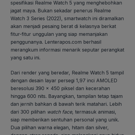
spesifikasi Realme Watch 5 yang menghebohkan
jagat maya. Bukan sekadar penerus Realme
Watch 3 Series (2022), smartwatch ini diramalkan
akan menjadi pesaing berat di kelasnya berkat
fitur-fitur unggulan yang siap memanjakan
penggunanya. Lenterapos.com berhasil
merangkum informasi menarik seputar perangkat
yang satu ini.
Dari render yang beredar, Realme Watch 5 tampil
dengan desain layar persegi 1,97 inci AMOLED
beresolusi 390 x 450 piksel dan kecerahan
hingga 600 nits. Bayangkan, tampilan tetap tajam
dan jernih bahkan di bawah terik matahari. Lebih
dari 300 pilihan
watch face
, termasuk animasi,
siap memberikan sentuhan personal yang unik.
Dua pilihan warna elegan, hitam dan silver,