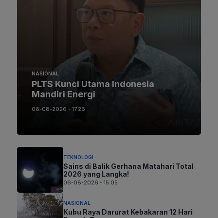
NASIONAL
PLTS Kunci Utama Indonesia
Mandiri Energi
06-08-2026 - 17.26
TEKNOLOGI
Sains di Balik Gerhana Matahari Total
2026 yang Langka!
06-08-2026 - 15.05
NASIONAL
Kubu Raya Darurat Kebakaran 12 Hari