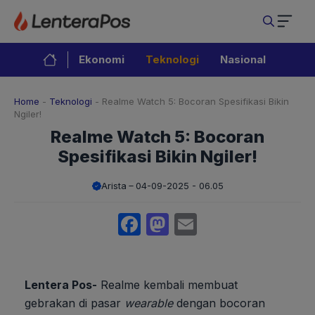
Langsung
ke
isi
Ekonomi
Teknologi
Nasional
Home
-
Teknologi
-
Realme Watch 5: Bocoran Spesifikasi Bikin
Ngiler!
Realme Watch 5: Bocoran
Spesifikasi Bikin Ngiler!
Arista
04-09-2025 - 06.05
Facebook
Mastodon
Email
Lentera Pos-
Realme kembali membuat
gebrakan di pasar
wearable
dengan bocoran