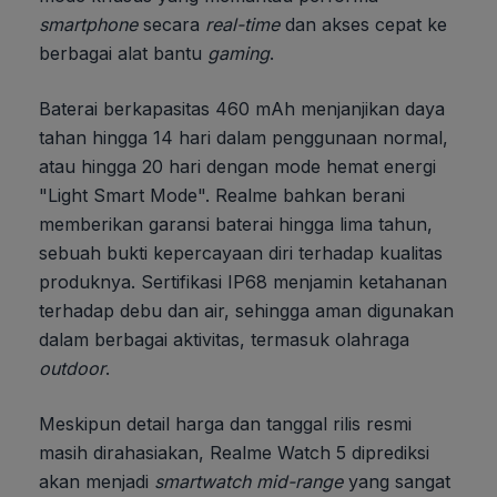
smartphone
secara
real-time
dan akses cepat ke
berbagai alat bantu
gaming
.
Baterai berkapasitas 460 mAh menjanjikan daya
tahan hingga 14 hari dalam penggunaan normal,
atau hingga 20 hari dengan mode hemat energi
"Light Smart Mode". Realme bahkan berani
memberikan garansi baterai hingga lima tahun,
sebuah bukti kepercayaan diri terhadap kualitas
produknya. Sertifikasi IP68 menjamin ketahanan
terhadap debu dan air, sehingga aman digunakan
dalam berbagai aktivitas, termasuk olahraga
outdoor
.
Meskipun detail harga dan tanggal rilis resmi
masih dirahasiakan, Realme Watch 5 diprediksi
akan menjadi
smartwatch mid-range
yang sangat