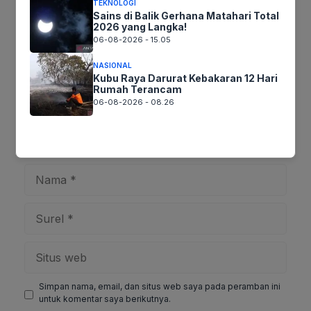
TEKNOLOGI
Komentar
Sains di Balik Gerhana Matahari Total
2026 yang Langka!
06-08-2026 - 15.05
NASIONAL
Kubu Raya Darurat Kebakaran 12 Hari
Rumah Terancam
06-08-2026 - 08.26
Nama
Surel
Situs
web
Simpan nama, email, dan situs web saya pada peramban ini
untuk komentar saya berikutnya.