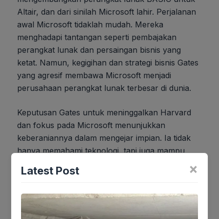
Altair, dan dari sinilah Microsoft lahir. Perjalanan
awal Microsoft tidaklah mudah. Mereka
menghadapi tantangan seperti pembajakan
perangkat lunak dan persaingan bisnis yang
ketat. Namun, kegigihan dan strategi bisnis Gates
yang agresif membawa Microsoft menjadi
perusahaan perangkat lunak terbesar di dunia.
Keputusan Gates untuk meninggalkan Harvard
dan fokus pada Microsoft menunjukkan
keberaniannya dalam mengejar impian. Ia tidak
hanya memahami teknologi, tapi juga mampu
membangun perusahaan yang sukses.
×
Latest Post
Kepemimpinannya yang visioner dan
kemampuannya dalam mengolah talenta
membuat Microsoft menjadi raksasa yang kita
kenal saat ini. Kisah sukses Bill Gates bukan