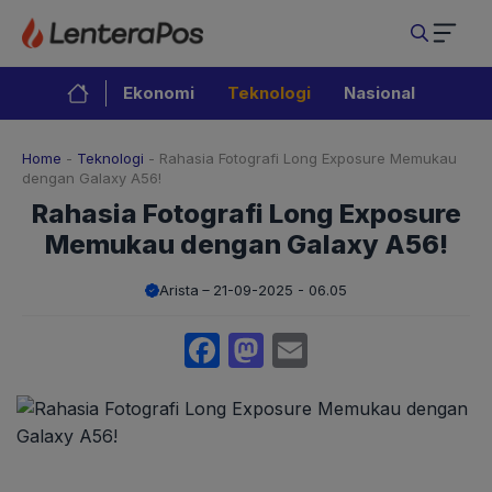
Langsung
ke
isi
Ekonomi
Teknologi
Nasional
Home
-
Teknologi
-
Rahasia Fotografi Long Exposure Memukau
dengan Galaxy A56!
Rahasia Fotografi Long Exposure
Memukau dengan Galaxy A56!
Arista
21-09-2025 - 06.05
Facebook
Mastodon
Email