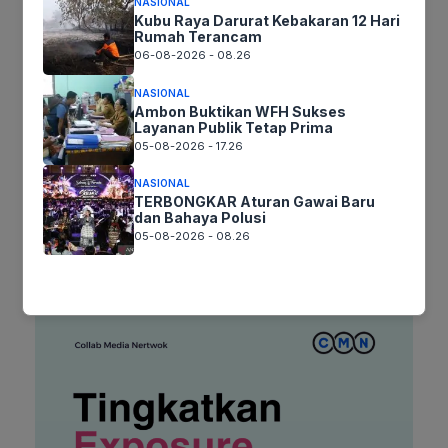
NASIONAL
Kubu Raya Darurat Kebakaran 12 Hari
Surel
Rumah Terancam
06-08-2026 - 08.26
Situs
NASIONAL
Ambon Buktikan WFH Sukses
web
Layanan Publik Tetap Prima
Simpan nama, email, dan situs web saya pada peramban ini
05-08-2026 - 17.26
untuk komentar saya berikutnya.
NASIONAL
TERBONGKAR Aturan Gawai Baru
dan Bahaya Polusi
05-08-2026 - 08.26