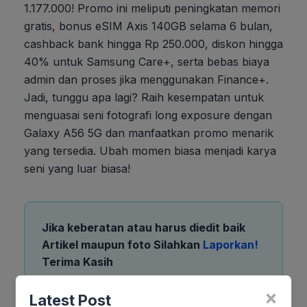
1.177.000! Promo ini meliputi peningkatan memori
gratis, bonus eSIM Axis 140GB selama 6 bulan,
cashback bank hingga Rp 250.000, diskon hingga
40% untuk Samsung Care+, serta bebas biaya
admin dan proses jika menggunakan Finance+.
Jadi, tunggu apa lagi? Raih kesempatan untuk
menguasai seni fotografi long exposure dengan
Galaxy A56 5G dan manfaatkan promo menarik
yang tersedia. Ubah momen biasa menjadi karya
seni yang luar biasa!
Jika keberatan atau harus diedit baik
Artikel maupun foto Silahkan
Laporkan!
Terima Kasih
×
Latest Post