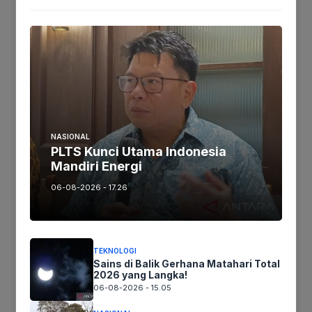
Tags:
Ikuti kami :
Tinggalkan komentar
NASIONAL
Komentar
PLTS Kunci Utama Indonesia
Mandiri Energi
06-08-2026 - 17.26
TEKNOLOGI
Sains di Balik Gerhana Matahari Total
2026 yang Langka!
06-08-2026 - 15.05
Nama