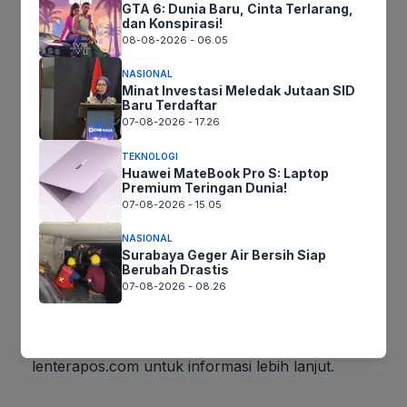
GTA 6: Dunia Baru, Cinta Terlarang,
pembelian HONOR X9c akan mendapatkan
dan Konspirasi!
bonus cashback Rp400.000, HONOR Choice
08-08-2026 - 06.05
Earbuds X7 senilai Rp599.000, dan cicilan 0%
NASIONAL
hingga 24 bulan.
Minat Investasi Meledak Jutaan SID
Baru Terdaftar
07-08-2026 - 17.26
HONOR juga memberikan berbagai promo
menarik untuk produk lainnya, seperti HONOR
TEKNOLOGI
Huawei MateBook Pro S: Laptop
Magic V3, HONOR 200 Pro, HONOR 400 Lite,
Premium Teringan Dunia!
HONOR Pad 9, HONOR X8a, dan HONOR
07-08-2026 - 15.05
MagicBook Art 14.
NASIONAL
Surabaya Geger Air Bersih Siap
Berubah Drastis
Seluruh promo ini berlaku untuk pembelian
07-08-2026 - 08.26
online maupun offline di platform seperti Shopee,
Eraspace, dan toko fisik seperti HONOR
Experience Store dan Erafone. Kunjungi
lenterapos.com untuk informasi lebih lanjut.