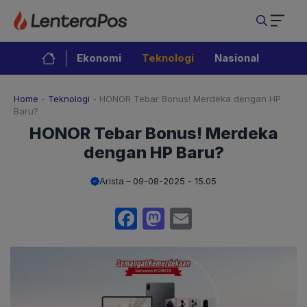
Langsung
ke
isi
Ekonomi
Teknologi
Nasional
Home
-
Teknologi
-
HONOR Tebar Bonus! Merdeka dengan HP
Baru?
HONOR Tebar Bonus! Merdeka
dengan HP Baru?
Arista
09-08-2025 - 15.05
Facebook
Mastodon
Email