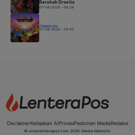
Berubah Drastis
07-08-2026 - 08.26
TEKNOLOGI
07-08-2026 - 06.05
Disclaimer
Kebijakan AI
Privasi
Pedoman Media
Redaksi
© www.lenterapos.com 2026. Media Network.