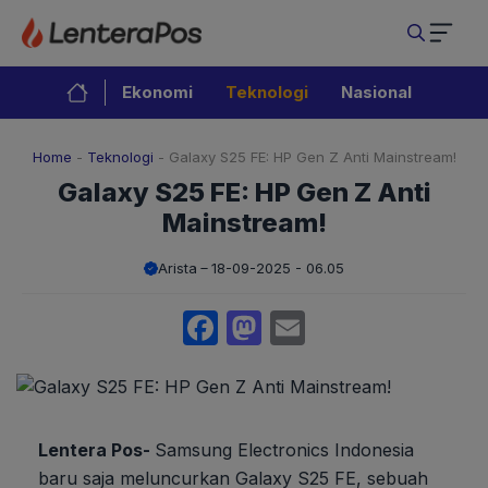
Langsung
ke
isi
Ekonomi
Teknologi
Nasional
Home
-
Teknologi
-
Galaxy S25 FE: HP Gen Z Anti Mainstream!
Galaxy S25 FE: HP Gen Z Anti
Mainstream!
Arista
18-09-2025 - 06.05
Facebook
Mastodon
Email
Lentera Pos-
Samsung Electronics Indonesia
baru saja meluncurkan Galaxy S25 FE, sebuah