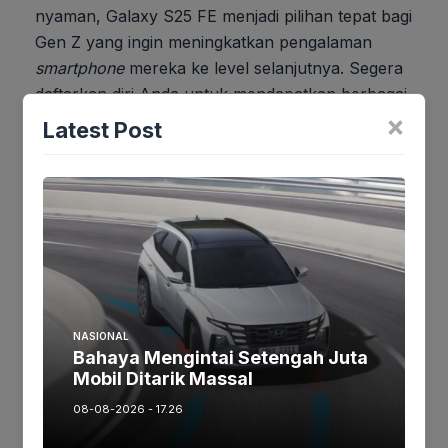
nyaman, Galaxy S25 FE menjadi pilihan tepat bagi
Gen Z yang ingin meningkatkan pengalaman
smartphone
mereka ke level selanjutnya. Segera
daftarkan diri Anda untuk mendapatkan berbagai
×
penawaran menarik!
Latest Post
Jika keberatan atau harus diedit baik
Artikel maupun foto Silahkan
Laporkan!
Terima Kasih
Tags:
NASIONAL
Bahaya Mengintai Setengah Juta
Mobil Ditarik Massal
Ikuti kami :
08-08-2026 - 17.26