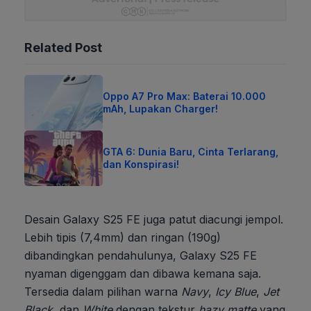
Related Post
Oppo A7 Pro Max: Baterai 10.000
mAh, Lupakan Charger!
GTA 6: Dunia Baru, Cinta Terlarang,
dan Konspirasi!
Desain Galaxy S25 FE juga patut diacungi jempol.
Lebih tipis (7,4mm) dan ringan (190g)
dibandingkan pendahulunya, Galaxy S25 FE
nyaman digenggam dan dibawa kemana saja.
Tersedia dalam pilihan warna
Navy
,
Icy Blue
,
Jet
Black
, dan
White
dengan tekstur
hazy matte
yang