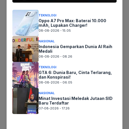
Tinggalkan komentar
TEKNOLOGI
Oppo A7 Pro Max: Baterai 10.000
Komentar
mAh, Lupakan Charger!
08-08-2026 - 15.05
NASIONAL
Indonesia Gemparkan Dunia AI Raih
Medali
08-08-2026 - 08.26
TEKNOLOGI
GTA 6: Dunia Baru, Cinta Terlarang,
dan Konspirasi!
08-08-2026 - 06.05
Nama
NASIONAL
Minat Investasi Meledak Jutaan SID
Surel
Baru Terdaftar
07-08-2026 - 17.26
Situs
web