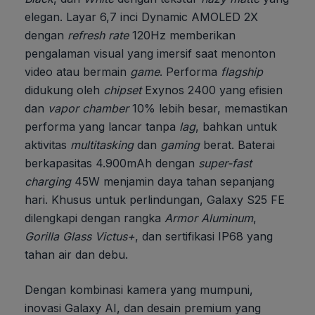
elegan. Layar 6,7 inci Dynamic AMOLED 2X
dengan
refresh rate
120Hz memberikan
pengalaman visual yang imersif saat menonton
video atau bermain
game
. Performa
flagship
didukung oleh
chipset
Exynos 2400 yang efisien
dan
vapor chamber
10% lebih besar, memastikan
performa yang lancar tanpa
lag
, bahkan untuk
aktivitas
multitasking
dan
gaming
berat. Baterai
berkapasitas 4.900mAh dengan
super-fast
charging
45W menjamin daya tahan sepanjang
hari. Khusus untuk perlindungan, Galaxy S25 FE
dilengkapi dengan rangka
Armor Aluminum
,
Gorilla Glass Victus+
, dan sertifikasi IP68 yang
tahan air dan debu.
Dengan kombinasi kamera yang mumpuni,
inovasi Galaxy AI, dan desain premium yang