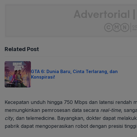
Related Post
GTA 6: Dunia Baru, Cinta Terlarang, dan
Konspirasi!
Kecepatan unduh hingga 750 Mbps dan latensi rendah men
memungkinkan pemrosesan data secara
real-time
, sang
city
, dan telemedicine. Bayangkan, dokter dapat melakuka
pabrik dapat mengoperasikan robot dengan presisi tinggi 