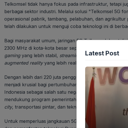
Telkomsel tidak hanya fokus pada infrastruktur, tetap
berbagai sektor industri. Melalui solusi "Telkomsel 5G 
operasional pabrik, tambang, pelabuhan, dan agrikultur 
telah dilakukan untuk menguji coba teknologi ini di berb
Bagi masyarakat umum, jaringan 5G Telkomsel dapat dini
2300 MHz di kota-kota besar seperti Jakarta, Surabay
Latest Post
gaming
yang lebih stabil,
streaming
video kualitas ultra
augmented reality
yang lebih realistis kini menjadi mungki
Dengan lebih dari 220 juta pengguna internet di Indones
menjadi krusial bagi pertumbuhan ekonomi digital. Jari
Indonesia sebagai salah satu negara dengan perkembangan
mendukung program pemerintah "Making Indonesia 4.0"
city
, transportasi pintar, dan teknologi pertanian cerdas.
Untuk memperluas jangkauan 5G, Telkomsel melakukan o