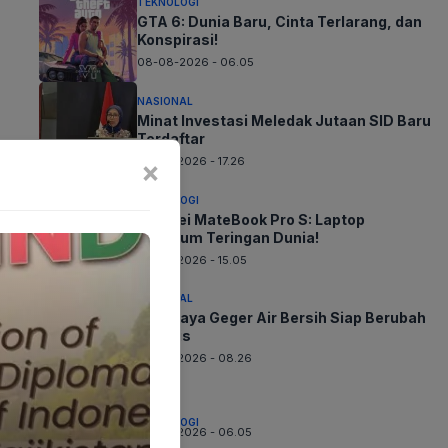
TEKNOLOGI
GTA 6: Dunia Baru, Cinta Terlarang, dan
Konspirasi!
08-08-2026 - 06.05
NASIONAL
Minat Investasi Meledak Jutaan SID Baru
Terdaftar
07-08-2026 - 17.26
×
TEKNOLOGI
Huawei MateBook Pro S: Laptop
Premium Teringan Dunia!
07-08-2026 - 15.05
NASIONAL
Surabaya Geger Air Bersih Siap Berubah
Drastis
07-08-2026 - 08.26
TEKNOLOGI
07-08-2026 - 06.05