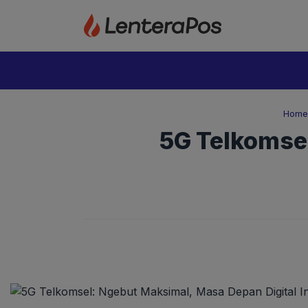
Langsung
ke
isi
Home
5G Telkomsel