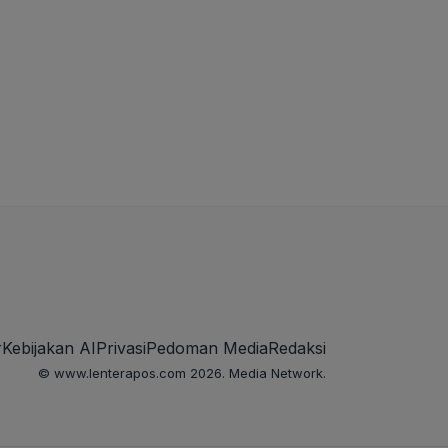
r
Kebijakan AI
Privasi
Pedoman Media
Redaksi
© www.lenterapos.com 2026. Media Network.