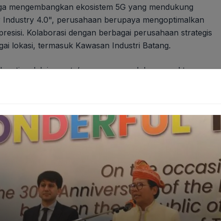
i juga mengembangkan ekosistem 5G yang mendukung
for Industry 4.0", perusahaan berupaya mengoptimalkan
presisi. Kolaborasi dengan berbagai perusahaan strategis
agai lokasi, termasuk Kawasan Industri Batang.
kmati melalui
smartphone
yang mendukung spektrum
a, Makassar, Medan, dan Balikpapan. Pengalaman
mobile
 HD tanpa
buffering
, hingga pengalaman
virtual reality
dan
n.
ia pada 2024 (data APJII), konektivitas yang mumpuni
ngan 5G Telkomsel diharapkan dapat memperkuat posisi
 digital tercepat di Asia Tenggara. Telkomsel juga aktif
, dengan 5G sebagai katalis bagi pengembangan
smart
ptimalisasi BTS eksisting, pembangunan BTS 5G baru,