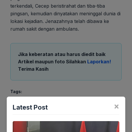
terkendali, Cecep beristirahat dan tiba-tiba
pingsan, kemudian dinyatakan meninggal dunia di
lokasi kejadian. Jenazahnya telah dibawa ke
rumah sakit dengan ambulans.
Jika keberatan atau harus diedit baik
Artikel maupun foto Silahkan
Laporkan!
Terima Kasih
Tags:
×
Latest Post
Ikuti kami :