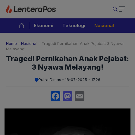
Langsung
ke
isi
Ekonomi
Teknologi
Nasional
Home
-
Nasional
-
Tragedi Pernikahan Anak Pejabat: 3 Nyawa
Melayang!
Tragedi Pernikahan Anak Pejabat:
3 Nyawa Melayang!
Putra Dimas
18-07-2025 - 17.26
Facebook
Mastodon
Email