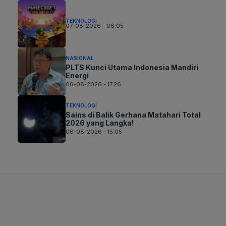
TEKNOLOGI
07-08-2026 - 06.05
NASIONAL
PLTS Kunci Utama Indonesia Mandiri
Energi
06-08-2026 - 17.26
TEKNOLOGI
Sains di Balik Gerhana Matahari Total
2026 yang Langka!
06-08-2026 - 15.05