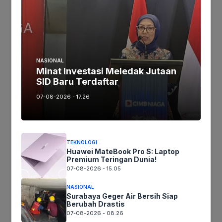
Tinggalkan komentar
Komentar
NASIONAL
Minat Investasi Meledak Jutaan
SID Baru Terdaftar
07-08-2026 - 17.26
Nama
TEKNOLOGI
Huawei MateBook Pro S: Laptop
Premium Teringan Dunia!
Surel
07-08-2026 - 15.05
NASIONAL
Situs
Surabaya Geger Air Bersih Siap
Berubah Drastis
web
07-08-2026 - 08.26
Simpan nama, email, dan situs web saya pada peramban ini