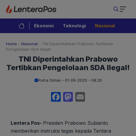
Langsung
ke
isi
Ekonomi
Teknologi
Nasional
Home
-
Nasional
-
TNI Diperintahkan Prabowo Tertibkan
Pengelolaan SDA Ilegal!
TNI Diperintahkan Prabowo
Tertibkan Pengelolaan SDA Ilegal!
Putra Dimas
01-09-2025 - 08.26
Facebook
Mastodon
Email
Lentera Pos-
Presiden Prabowo Subianto
memberikan instruksi tegas kepada Tentara