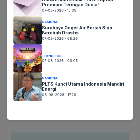
Premium Teringan Dunia!
07-08-2026 - 15.05
NASIONAL
Surabaya Geger Air Bersih Siap
Berubah Drastis
Nama
07-08-2026 - 08.26
Surel
TEKNOLOGI
07-08-2026 - 06.05
Situs
web
NASIONAL
PLTS Kunci Utama Indonesia Mandiri
Simpan nama, email, dan situs web saya pada peramban ini
Energi
untuk komentar saya berikutnya.
06-08-2026 - 17.26