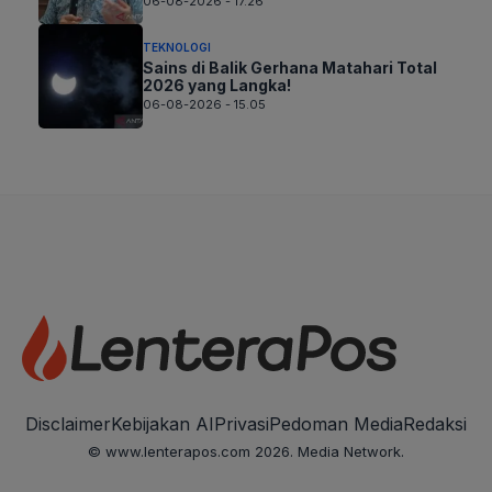
06-08-2026 - 17.26
TEKNOLOGI
Sains di Balik Gerhana Matahari Total
2026 yang Langka!
06-08-2026 - 15.05
Disclaimer
Kebijakan AI
Privasi
Pedoman Media
Redaksi
© www.lenterapos.com 2026. Media Network.