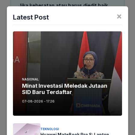
Jika keberatan atau harus diedit baik
Artikel maupun foto Silahkan
Laporkan!
×
Latest Post
Terima Kasih
Tags:
Ikuti kami :
NASIONAL
Minat Investasi Meledak Jutaan
SID Baru Terdaftar
Tinggalkan komentar
Komentar
07-08-2026 - 17.26
TEKNOLOGI
Huawei MateBook Pro S: Laptop