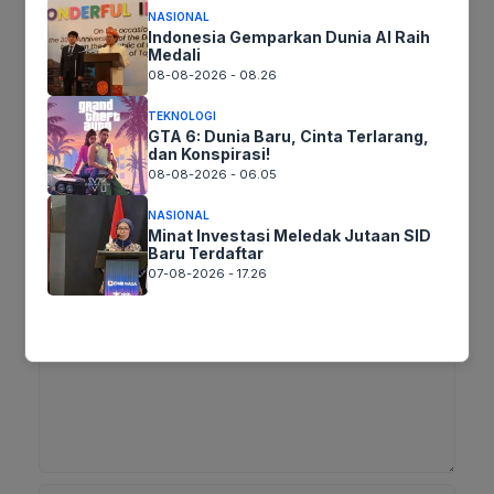
NASIONAL
Indonesia Gemparkan Dunia AI Raih
Tags:
Medali
08-08-2026 - 08.26
Ikuti kami :
TEKNOLOGI
GTA 6: Dunia Baru, Cinta Terlarang,
dan Konspirasi!
08-08-2026 - 06.05
NASIONAL
Tinggalkan komentar
Minat Investasi Meledak Jutaan SID
Komentar
Baru Terdaftar
07-08-2026 - 17.26