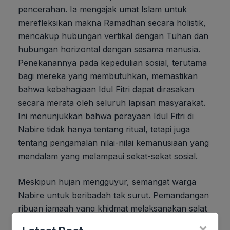
pencerahan. Ia mengajak umat Islam untuk
merefleksikan makna Ramadhan secara holistik,
mencakup hubungan vertikal dengan Tuhan dan
hubungan horizontal dengan sesama manusia.
Penekanannya pada kepedulian sosial, terutama
bagi mereka yang membutuhkan, memastikan
bahwa kebahagiaan Idul Fitri dapat dirasakan
secara merata oleh seluruh lapisan masyarakat.
Ini menunjukkan bahwa perayaan Idul Fitri di
Nabire tidak hanya tentang ritual, tetapi juga
tentang pengamalan nilai-nilai kemanusiaan yang
mendalam yang melampaui sekat-sekat sosial.
Meskipun hujan mengguyur, semangat warga
Nabire untuk beribadah tak surut. Pemandangan
ribuan jamaah yang khidmat melaksanakan salat
Idul Fitri menjadi bukti nyata komitmen mereka
×