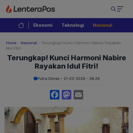
Langsung
ke
isi
Ekonomi
Teknologi
Nasional
Home
-
Nasional
-
Terungkap! Kunci Harmoni Nabire Rayakan
Idul Fitri!
Terungkap! Kunci Harmoni Nabire
Rayakan Idul Fitri!
Putra Dimas
21-03-2026 - 08.26
Facebook
Mastodon
Email