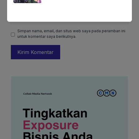
Situs
web
Simpan nama, email, dan situs web saya pada peramban ini
untuk komentar saya berikutnya.