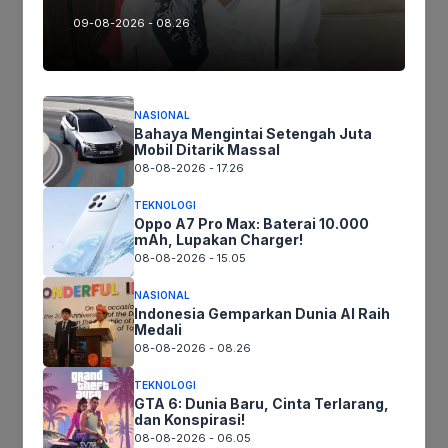
09-08-2026 - 08.26
Ikuti kami :
NASIONAL
Tinggalkan komentar
Bahaya Mengintai Setengah Juta
Mobil Ditarik Massal
Komentar
08-08-2026 - 17.26
TEKNOLOGI
Oppo A7 Pro Max: Baterai 10.000
mAh, Lupakan Charger!
08-08-2026 - 15.05
NASIONAL
Indonesia Gemparkan Dunia AI Raih
Medali
08-08-2026 - 08.26
Nama
TEKNOLOGI
GTA 6: Dunia Baru, Cinta Terlarang,
dan Konspirasi!
Surel
08-08-2026 - 06.05