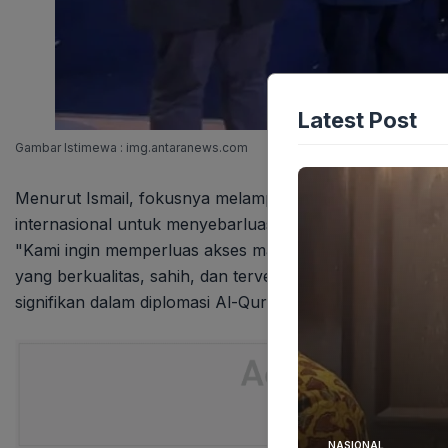
Latest Post
Gambar Istimewa : img.antaranews.com
Menurut Ismail, fokusnya melampaui sekadar aspek produks
internasional untuk menyebarluaskan literasi Al-Quran,
"Kami ingin memperluas akses masyarakat Mesir dan ka
yang berkualitas, sahih, dan terverifikasi," tegas Ismail,
signifikan dalam diplomasi Al-Quran.
NASIONAL