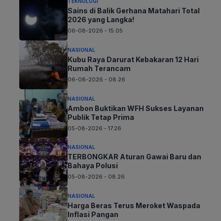
TEKNOLOGI
Sains di Balik Gerhana Matahari Total
2026 yang Langka!
06-08-2026 - 15.05
NASIONAL
Kubu Raya Darurat Kebakaran 12 Hari
Rumah Terancam
06-08-2026 - 08.26
NASIONAL
Ambon Buktikan WFH Sukses Layanan
Publik Tetap Prima
05-08-2026 - 17.26
NASIONAL
TERBONGKAR Aturan Gawai Baru dan
Bahaya Polusi
05-08-2026 - 08.26
NASIONAL
Harga Beras Terus Meroket Waspada
Inflasi Pangan