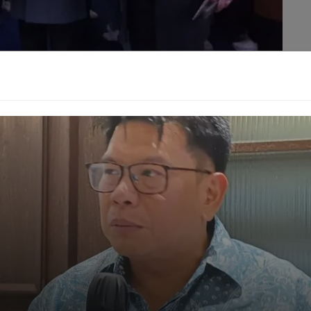
i dan distribusi. Ini adalah upaya kolaborasi strategis
 pendidikan keagamaan, dan pemikiran Islam moderat.
wasan sekitarnya terhadap mushaf Al-Quran Indonesia
 menyoroti ambisi Indonesia sebagai aktor global yang