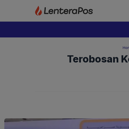
Langsung
ke
isi
Ho
Terobosan K