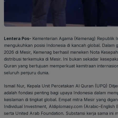
Lentera Pos-
Kementerian Agama (Kemenag) Republik Ind
mengukuhkan posisi Indonesia di kancah global. Dalam ge
2026 di Mesir, Kemenag berhasil meneken Nota Kesepa
distribusi terkemuka di Mesir. Ini bukan sekadar kesepa
Quran yang bertujuan memperkuat kemitraan internasion
seluruh penjuru dunia.
Ismail Nur, Kepala Unit Percetakan Al Quran (UPQ) Ditj
adalah fondasi penting bagi upaya Indonesia dalam memp
keislaman di tingkat global. Empat mitra Mesir yang di
Individual Investment, Aldiplomasy.com (Arabic–English E
serta United Arab Foundation. Substansi kerja sama ini 