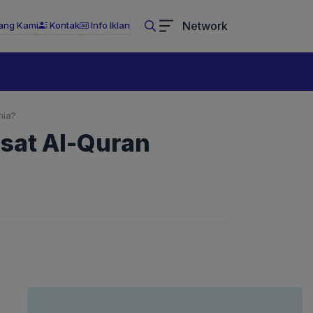
Network
ang Kami
Kontak
Info Iklan
nia?
sat Al-Quran