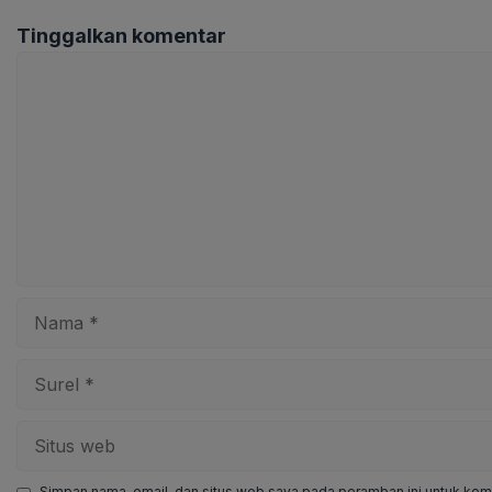
Tinggalkan komentar
Komentar
Nama
Surel
Situs
web
Simpan nama, email, dan situs web saya pada peramban ini untuk kome