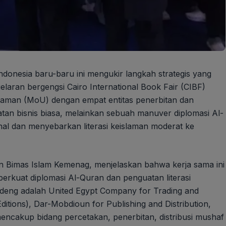
onesia baru-baru ini mengukir langkah strategis yang
laran bergengsi Cairo International Book Fair (CIBF)
haman (MoU) dengan empat entitas penerbitan dan
katan bisnis biasa, melainkan sebuah manuver diplomasi Al-
al dan menyebarkan literasi keislaman moderat ke
en Bimas Islam Kemenag, menjelaskan bahwa kerja sama ini
erkuat diplomasi Al-Quran dan penguatan literasi
gandeng adalah United Egypt Company for Trading and
ditions), Dar-Mobdioun for Publishing and Distribution,
mencakup bidang percetakan, penerbitan, distribusi mushaf