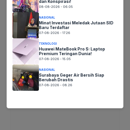
dan Konspirasi!
08-08-2026 - 06.05
Jika keberatan atau harus diedit baik
NASIONAL
Artikel maupun foto Silahkan
Laporkan!
Minat Investasi Meledak Jutaan SID
Terima Kasih
Baru Terdaftar
07-08-2026 - 17.26
TEKNOLOGI
Tags:
Huawei MateBook Pro S: Laptop
Premium Teringan Dunia!
07-08-2026 - 15.05
Ikuti kami :
NASIONAL
Surabaya Geger Air Bersih Siap
Berubah Drastis
07-08-2026 - 08.26
Tinggalkan komentar
Komentar