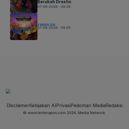
Berubah Drastis
07-08-2026 - 08.26
TEKNOLOGI
07-08-2026 - 06.05
Disclaimer
Kebijakan AI
Privasi
Pedoman Media
Redaksi
© www.lenterapos.com 2026. Media Network.