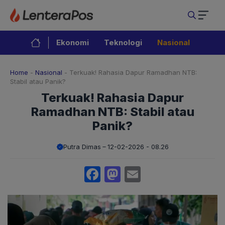
Langsung
ke
isi
Ekonomi
Teknologi
Nasional
Home
-
Nasional
-
Terkuak! Rahasia Dapur Ramadhan NTB:
Stabil atau Panik?
Terkuak! Rahasia Dapur
Ramadhan NTB: Stabil atau
Panik?
Putra Dimas
12-02-2026 - 08.26
Facebook
Mastodon
Email