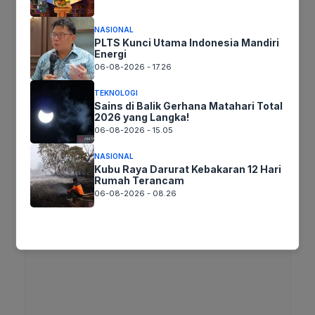
Terima Kasih
NASIONAL
PLTS Kunci Utama Indonesia Mandiri
Energi
Tags:
06-08-2026 - 17.26
TEKNOLOGI
Sains di Balik Gerhana Matahari Total
Ikuti kami :
2026 yang Langka!
06-08-2026 - 15.05
NASIONAL
Kubu Raya Darurat Kebakaran 12 Hari
Tinggalkan komentar
Rumah Terancam
06-08-2026 - 08.26
Komentar