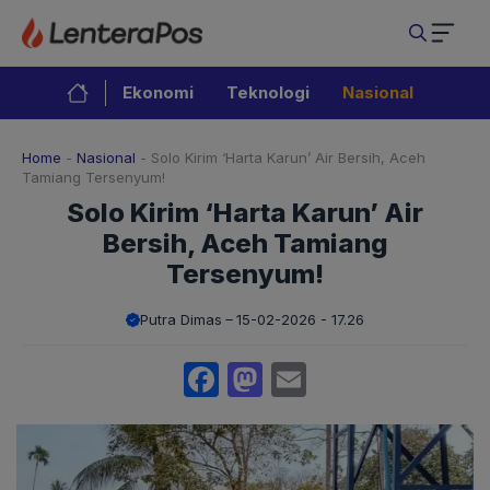
Langsung
ke
isi
Ekonomi
Teknologi
Nasional
Home
-
Nasional
-
Solo Kirim ‘Harta Karun’ Air Bersih, Aceh
Tamiang Tersenyum!
Solo Kirim ‘Harta Karun’ Air
Bersih, Aceh Tamiang
Tersenyum!
Putra Dimas
15-02-2026 - 17.26
Facebook
Mastodon
Email