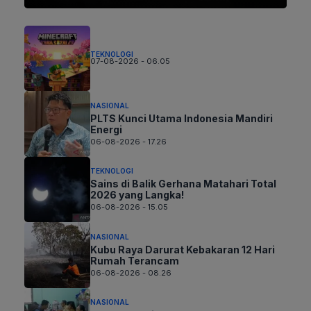
TEKNOLOGI
07-08-2026 - 06.05
NASIONAL
PLTS Kunci Utama Indonesia Mandiri
Energi
06-08-2026 - 17.26
TEKNOLOGI
Sains di Balik Gerhana Matahari Total
2026 yang Langka!
06-08-2026 - 15.05
NASIONAL
Kubu Raya Darurat Kebakaran 12 Hari
Rumah Terancam
06-08-2026 - 08.26
NASIONAL