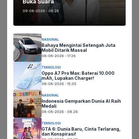
Buka Suara
09-08-2026 - 08.26
Ikuti kami :
NASIONAL
Bahaya Mengintai Setengah Juta
Tinggalkan komentar
Mobil Ditarik Massal
Komentar
08-08-2026 - 17.26
TEKNOLOGI
Oppo A7 Pro Max: Baterai 10.000
mAh, Lupakan Charger!
08-08-2026 - 15.05
NASIONAL
Indonesia Gemparkan Dunia AI Raih
Medali
08-08-2026 - 08.26
TEKNOLOGI
Nama
GTA 6: Dunia Baru, Cinta Terlarang,
dan Konspirasi!