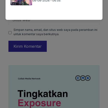
08-08-2026 - 06.05
Surel
Situs
web
Simpan nama, email, dan situs web saya pada peramban ini
untuk komentar saya berikutnya.