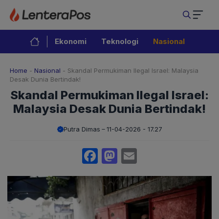
Langsung
ke
isi
Ekonomi
Teknologi
Nasional
Home
-
Nasional
-
Skandal Permukiman Ilegal Israel: Malaysia
Desak Dunia Bertindak!
Skandal Permukiman Ilegal Israel:
Malaysia Desak Dunia Bertindak!
Putra Dimas
11-04-2026 - 17.27
Facebook
Mastodon
Email