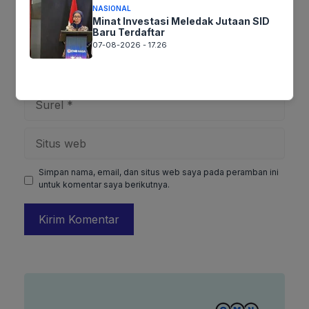
NASIONAL
Minat Investasi Meledak Jutaan SID
Baru Terdaftar
07-08-2026 - 17.26
Nama
Surel
Situs
web
Simpan nama, email, dan situs web saya pada peramban ini
untuk komentar saya berikutnya.