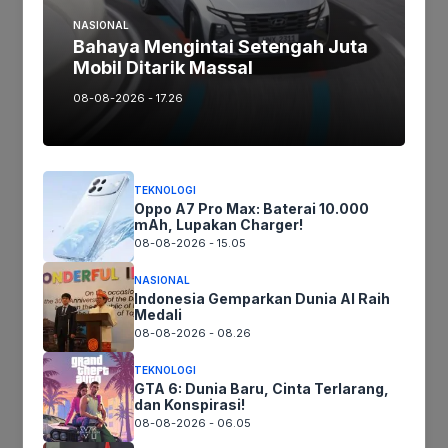
Artikel maupun foto Silahkan
Laporkan!
NASIONAL
Terima Kasih
Bahaya Mengintai Setengah Juta
Mobil Ditarik Massal
08-08-2026 - 17.26
Tags:
Ikuti kami :
TEKNOLOGI
Oppo A7 Pro Max: Baterai 10.000
mAh, Lupakan Charger!
08-08-2026 - 15.05
Tinggalkan komentar
NASIONAL
Indonesia Gemparkan Dunia AI Raih
Komentar
Medali
08-08-2026 - 08.26
TEKNOLOGI
GTA 6: Dunia Baru, Cinta Terlarang,
dan Konspirasi!
08-08-2026 - 06.05