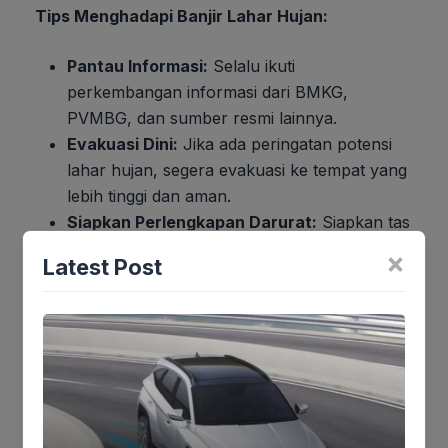
Tips Menghadapi Banjir Lahar Hujan:
Pantau Informasi:
Selalu ikuti
perkembangan informasi dari BMKG,
PVMBG, dan sumber resmi lainnya.
Evakuasi Dini:
Jika ada peringatan potensi
lahar hujan, segera evakuasi ke tempat yang
lebih tinggi dan aman.
Siapkan Perlengkapan Darurat:
Siapkan tas
siaga bencana berisi makanan, air, obat-
×
Latest Post
obatan, dan dokumen penting.
Jauhi Aliran Sungai:
Hindari beraktivitas di
sekitar aliran sungai yang berhulu di gunung
berapi saat musim hujan.
Jika keberatan atau harus diedit baik