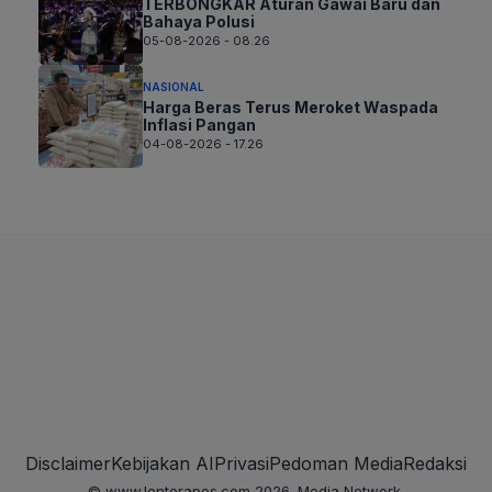
TERBONGKAR Aturan Gawai Baru dan
Bahaya Polusi
05-08-2026 - 08.26
NASIONAL
Harga Beras Terus Meroket Waspada
Inflasi Pangan
04-08-2026 - 17.26
Disclaimer
Kebijakan AI
Privasi
Pedoman Media
Redaksi
© www.lenterapos.com 2026. Media Network.