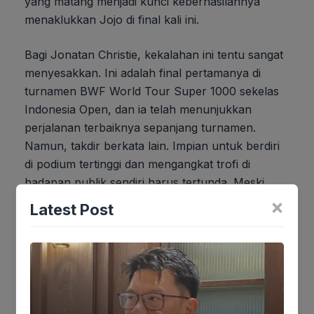
yang matang menjadi kunci keberhasilannya
menaklukkan Jojo di final kali ini.
Bagi Jonatan Christie, kekalahan ini tentu sangat
menyesakkan. Ini adalah final pertamanya di
turnamen BWF World Tour Super 1000 sekelas
Indonesia Open, dan ia telah menunjukkan
perjalanan terbaiknya sepanjang turnamen.
Namun, takdir berkata lain. Impian untuk berdiri
di podium tertinggi dan mengangkat trofi di
hadapan publik sendiri harus tertunda. Meski
demikian, pencapaiannya menembus final patut
×
Latest Post
diapresiasi, menjadi bukti bahwa ia masih
merupakan salah satu tunggal putra terbaik yang
dimiliki Indonesia. Perjalanan masih panjang, dan
publik tentu berharap Jojo bisa bangkit lebih kuat
di turnamen berikutnya.