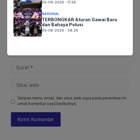
05-08-2026 - 17.26
NASIONAL
TERBONGKAR Aturan Gawai Baru
dan Bahaya Polusi
05-08-2026 - 08.26
Nama
Surel
Situs
web
Simpan nama, email, dan situs web saya pada peramban ini
untuk komentar saya berikutnya.