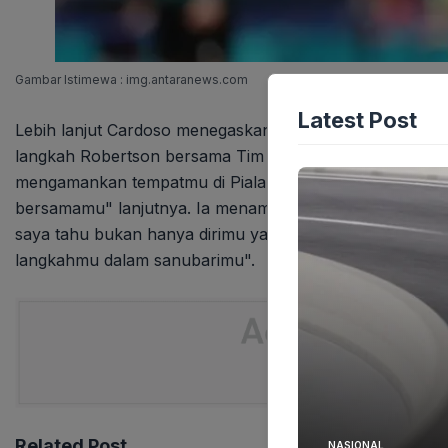
Gambar Istimewa : img.antaranews.com
Latest Post
Lebih lanjut Cardoso menegaskan bahwa semangat dan im
langkah Robertson bersama Tim Nasional Skotlandia. "D
mengamankan tempatmu di Piala Dunia kau tak akan me
bersamamu" lanjutnya. Ia menambahkan sebuah janji em
saya tahu bukan hanya dirimu yang akan bermain Diog
langkahmu dalam sanubarimu".
Related Post
NASIONAL