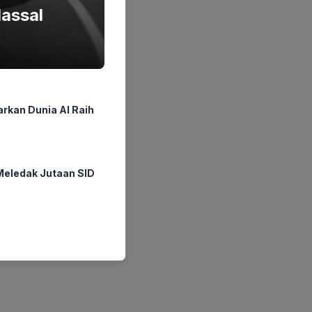
Massal
rkan Dunia AI Raih
Meledak Jutaan SID