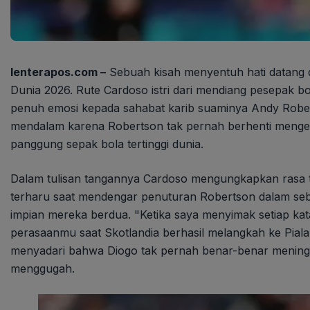
lenterapos.com –
Sebuah kisah menyentuh hati datang d
Dunia 2026. Rute Cardoso istri dari mendiang pesepak b
penuh emosi kepada sahabat karib suaminya Andy Roberts
mendalam karena Robertson tak pernah berhenti mengen
panggung sepak bola tertinggi dunia.
Dalam tulisan tangannya Cardoso mengungkapkan rasa te
terharu saat mendengar penuturan Robertson dalam s
impian mereka berdua. "Ketika saya menyimak setiap k
perasaanmu saat Skotlandia berhasil melangkah ke Pial
menyadari bahwa Diogo tak pernah benar-benar meningga
menggugah.