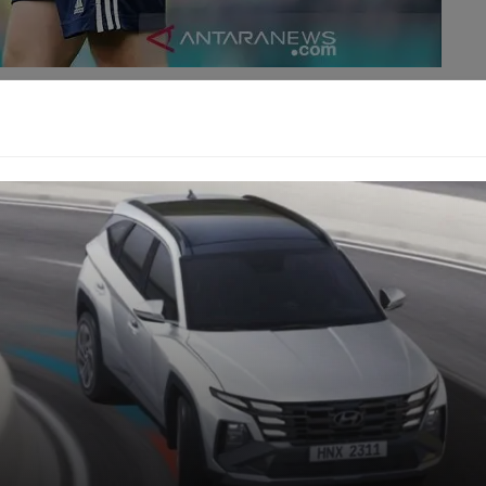
pian Diogo Jota akan senantiasa menyertai setiap
engan berhasil meraih momen bersejarah itu dan
langkah sendirian kau akan membawa serta impiannya
osional "Dan saat kau melangkahkan kaki ke lapangan
o akan hadir bersamamu dalam benakmu dalam setiap